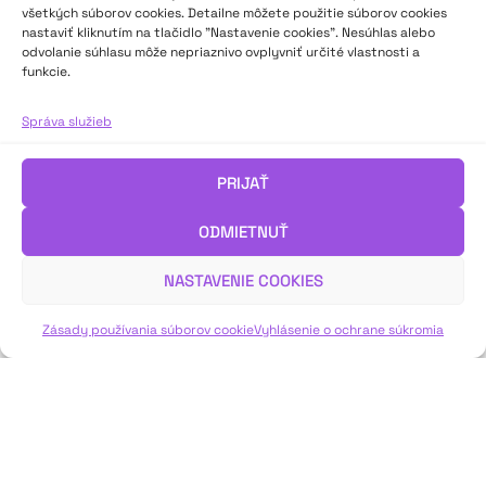
všetkých súborov cookies. Detailne môžete použitie súborov cookies
nastaviť kliknutím na tlačidlo "Nastavenie cookies". Nesúhlas alebo
odvolanie súhlasu môže nepriaznivo ovplyvniť určité vlastnosti a
funkcie.
Správa služieb
PRIJAŤ
ODMIETNUŤ
NASTAVENIE COOKIES
Zásady používania súborov cookie
Vyhlásenie o ochrane súkromia
Živý, nádejný a ambiciózny ročník. Šesťdesiaty
deviaty