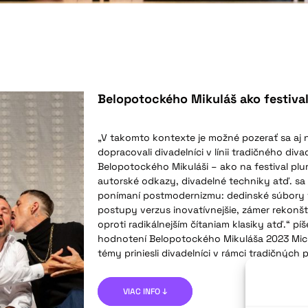
Belopotockého Mikuláš ako festival
„V takomto kontexte je možné pozerať sa aj 
dopracovali divadelníci v línii tradičného di
Belopotockého Mikuláši – ako na festival plur
autorské odkazy, divadelné techniky atď. sa
ponímaní postmodernizmu: dedinské súbory v
postupy verzus inovatívnejšie, zámer rekonš
oproti radikálnejším čítaniam klasiky atď.“ 
hodnotení Belopotockého Mikuláša 2023 Mich
témy priniesli divadelníci v rámci tradičných
VIAC INFO ↓