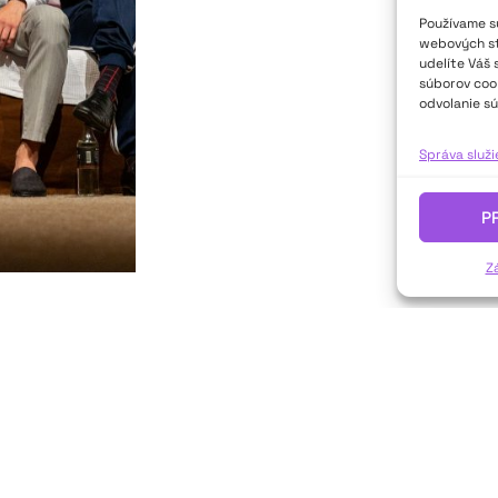
Používame sú
webových str
udelíte Váš 
súborov cook
odvolanie sú
Správa služ
P
Z