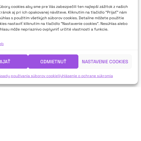
bory cookies aby sme pre Vás zabezpečili ten najlepší zážitok z našich
ánok aj pri ich opakovanej návšteve. Kliknutím na tlačidlo “Prijať” nám
súhlas s použitím všetkých súborov cookies. Detailne môžete použitie
ies nastaviť kliknutím na tlačidlo "Nastavenie cookies". Nesúhlas alebo
hlasu môže nepriaznivo ovplyvniť určité vlastnosti a funkcie.
ieb
RIJAŤ
ODMIETNUŤ
NASTAVENIE COOKIES
ásady používania súborov cookie
Vyhlásenie o ochrane súkromia