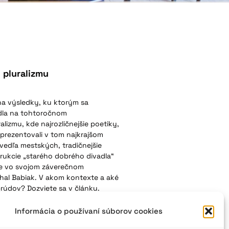
 pluralizmu
na výsledky, ku ktorým sa
vadla na tohtoročnom
alizmu, kde najrozličnejšie poetiky,
 prezentovali v tom najkrajšom
edľa mestských, tradičnejšie
trukcie „starého dobrého divadla“
píše vo svojom záverečnom
al Babiak. V akom kontexte a aké
 prúdov? Dozviete sa v článku.
Informácia o používaní súborov cookies