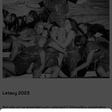
Letavy 2023
Boli ste už na legendárnych Letavách? Atmosféru ostatného