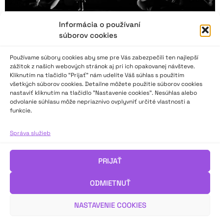
Informácia o používaní
súborov cookies
Používame súbory cookies aby sme pre Vás zabezpečili ten najlepší
zážitok z našich webových stránok aj pri ich opakovanej návšteve.
Kliknutím na tlačidlo “Prijať” nám udelíte Váš súhlas s použitím
všetkých súborov cookies. Detailne môžete použitie súborov cookies
nastaviť kliknutím na tlačidlo "Nastavenie cookies". Nesúhlas alebo
odvolanie súhlasu môže nepriaznivo ovplyvniť určité vlastnosti a
funkcie.
FODBAL aj pre tých, ktorí sa boja loptových
športov
Správa služieb
Pilotný ročník festivalu FODBAL (Festival ochotníckych divadiel
PRIJAŤ
Bratislava) sa konal na konci novembra v bratislavskom
kultúrnom priestore Ticho a spol. Pilotnú reportáž pre
ODMIETNUŤ
javisko.sk pripravil Peter Kozák.
NASTAVENIE COOKIES
VIAC INFO ↓