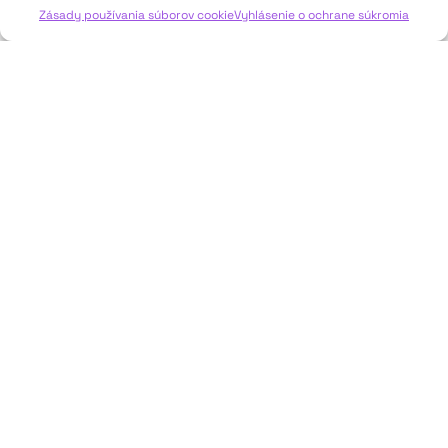
Zásady používania súborov cookie
Vyhlásenie o ochrane súkromia
JAVISKO
ISSN: 2730-1257
e-mail: javisko.noc@nocka.sk
Nám. SNP č. 12, 812 34 Bratislava 1
Slovenská republika
2023–2025 ©
Národné osvetové centrum
Všetky práva vyhradené.
Logofont by
Peter Biľak
.