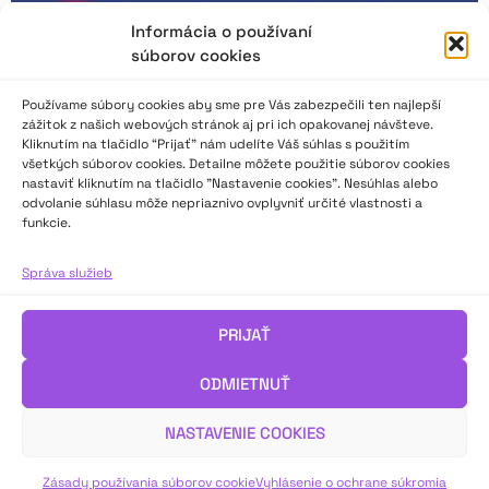
Informácia o používaní
súborov cookies
Používame súbory cookies aby sme pre Vás zabezpečili ten najlepší
zážitok z našich webových stránok aj pri ich opakovanej návšteve.
Kliknutím na tlačidlo “Prijať” nám udelíte Váš súhlas s použitím
všetkých súborov cookies. Detailne môžete použitie súborov cookies
nastaviť kliknutím na tlačidlo "Nastavenie cookies". Nesúhlas alebo
odvolanie súhlasu môže nepriaznivo ovplyvniť určité vlastnosti a
funkcie.
Kurz divadla poézie
Správa služieb
Prihláste sa na bezplatný online kurz, v ktorom sa dozviete viac
PRIJAŤ
o tvorbe divadla poézie. Počas októbra a novembra 2023 s
Renatou Jurčovou, odbornou pracovníčkou pre umelecký
ODMIETNUŤ
prednes Národného osvetového centra.
NASTAVENIE COOKIES
VIAC INFO ↓
Zásady používania súborov cookie
Vyhlásenie o ochrane súkromia