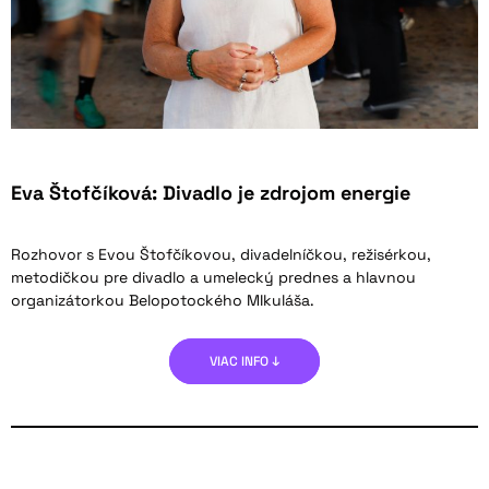
Eva Štofčíková: Divadlo je zdrojom energie
Rozhovor s Evou Štofčíkovou, divadelníčkou, režisérkou,
metodičkou pre divadlo a umelecký prednes a hlavnou
organizátorkou Belopotockého MIkuláša.
VIAC INFO ↓