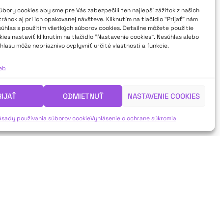
bory cookies aby sme pre Vás zabezpečili ten najlepší zážitok z našich
ánok aj pri ich opakovanej návšteve. Kliknutím na tlačidlo “Prijať” nám
súhlas s použitím všetkých súborov cookies. Detailne môžete použitie
ies nastaviť kliknutím na tlačidlo "Nastavenie cookies". Nesúhlas alebo
hlasu môže nepriaznivo ovplyvniť určité vlastnosti a funkcie.
ieb
RIJAŤ
ODMIETNUŤ
NASTAVENIE COOKIES
ásady používania súborov cookie
Vyhlásenie o ochrane súkromia