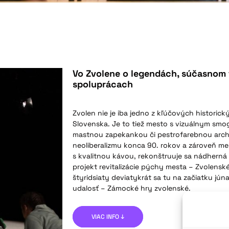
Vo Zvolene o legendách, súčasnom 
spoluprácach
Zvolen nie je iba jedno z kľúčových historick
Slovenska. Je to tiež mesto s vizuálnym sm
mastnou zapekankou či pestrofarebnou archi
neoliberalizmu konca 90. rokov a zároveň me
s kvalitnou kávou, rekonštruuje sa nádherná 
projekt revitalizácie pýchy mesta – Zvolens
štyridsiaty deviatykrát sa tu na začiatku jún
udalosť – Zámocké hry zvolenské.
VIAC INFO ↓