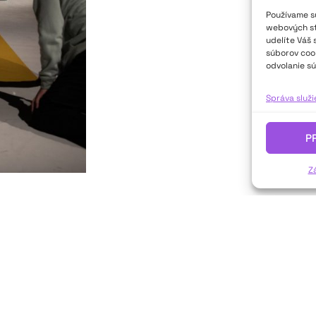
Používame sú
webových str
udelíte Váš 
súborov cook
odvolanie sú
Správa služ
P
Z