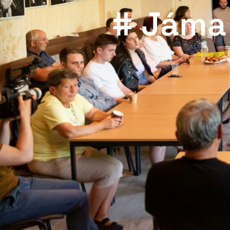
# Jáma 