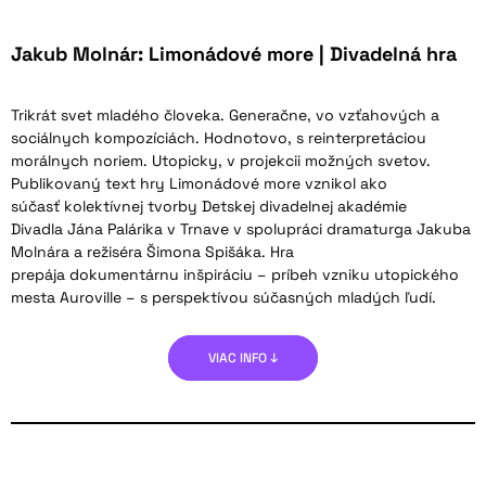
Jakub Molnár: Limonádové more | Divadelná hra
Trikrát svet mladého človeka. Generačne, vo vzťahových a
sociálnych kompozíciách. Hodnotovo, s reinterpretáciou
morálnych noriem. Utopicky, v projekcii možných svetov.
Publikovaný text hry Limonádové more vznikol ako
súčasť kolektívnej tvorby Detskej divadelnej akadémie
Divadla Jána Palárika v Trnave v spolupráci dramaturga Jakuba
Molnára a režiséra Šimona Spišáka. Hra
prepája dokumentárnu inšpiráciu – príbeh vzniku utopického
mesta Auroville – s perspektívou súčasných mladých ľudí.
VIAC INFO ↓