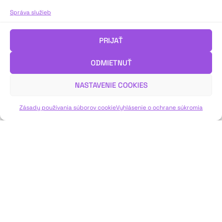
Správa služieb
PRIJAŤ
ODMIETNUŤ
NASTAVENIE COOKIES
Zásady používania súborov cookie
Vyhlásenie o ochrane súkromia
Javisko bolo dostupné v kioskoch #neformálne
rozhovory