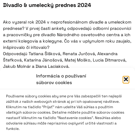
Divadlo & umelecký prednes 2024
Ako vyzeral rok 2024 v neprofesionálnom divadle a umeleckom
prednese? V prvej časti ankety odpovedajú odborní pracovníci
a pracovníčky pre divadlo Národného osvetového centra a ich
externí kolegovia a kolegyne. Čo vás v uplynulom roku zaujalo,
inšpirovalo či iritovalo?
Odpovedajú Tatiana Šišková, Renata Jurčová, Alexandra
Štefková, Katarína Jánošová, Matej Moško, Lucia Ditmarová,
Jakub Molnár a Diana Laciaková.
Informácia o používaní
súborov cookies
VIAC INFO ↓
Používame súbory cookies aby sme pre Vás zabezpečili ten najlepší
zážitok z našich webových stránok aj pri ich opakovanej návšteve.
Kliknutím na tlačidlo “Prijať” nám udelíte Váš súhlas s použitím
všetkých súborov cookies. Detailne môžete použitie súborov cookies
nastaviť kliknutím na tlačidlo "Nastavenie cookies". Nesúhlas alebo
odvolanie súhlasu môže nepriaznivo ovplyvniť určité vlastnosti a
funkcie.