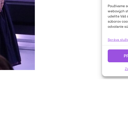
Používame sú
webových str
udelíte Váš 
súborov cook
odvolanie sú
Správa služ
P
Z