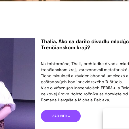
Thalia. Ako sa darilo divadlu mladý
Trenčianskom kraji?
Na tohtoročnej Thalii, prehliadke divadla ml
trenčianskom kraji, zarezonovali metaforické 
Tiene minulosti a závideniahodná umelecká a
gaštanových koní prievidzského D-štúdia.
Viac o víťazných inscenáciách FEDIM-u a Belo
celkovej úrovni tohto ročníka sa dozviete od
Romana Hargaša a Michala Babiaka.
VIAC INFO ↓