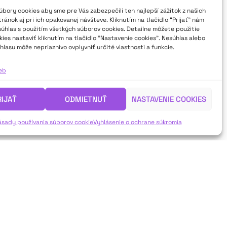
bory cookies aby sme pre Vás zabezpečili ten najlepší zážitok z našich
ánok aj pri ich opakovanej návšteve. Kliknutím na tlačidlo “Prijať” nám
súhlas s použitím všetkých súborov cookies. Detailne môžete použitie
ies nastaviť kliknutím na tlačidlo "Nastavenie cookies". Nesúhlas alebo
hlasu môže nepriaznivo ovplyvniť určité vlastnosti a funkcie.
ieb
RIJAŤ
ODMIETNUŤ
NASTAVENIE COOKIES
ásady používania súborov cookie
Vyhlásenie o ochrane súkromia