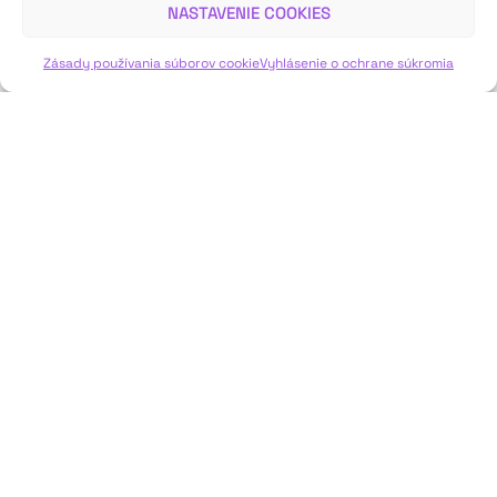
NASTAVENIE COOKIES
VIAC INFO ↓
Zásady používania súborov cookie
Vyhlásenie o ochrane súkromia
JAVISKO
ISSN: 2730-1257
e-mail: javisko.noc@nocka.sk
Nám. SNP č. 12, 812 34 Bratislava 1
Slovenská republika
2023–2025 ©
Národné osvetové centrum
Všetky práva vyhradené.