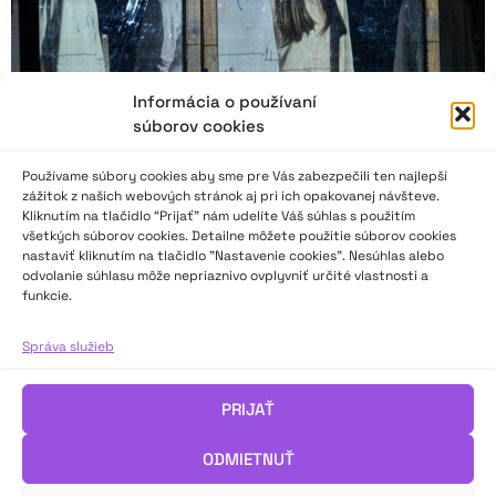
Informácia o používaní
súborov cookies
Používame súbory cookies aby sme pre Vás zabezpečili ten najlepší
zážitok z našich webových stránok aj pri ich opakovanej návšteve.
Kliknutím na tlačidlo “Prijať” nám udelíte Váš súhlas s použitím
všetkých súborov cookies. Detailne môžete použitie súborov cookies
nastaviť kliknutím na tlačidlo "Nastavenie cookies". Nesúhlas alebo
4. ročník Festivalu amatérskych divadiel zrkadlil
odvolanie súhlasu môže nepriaznivo ovplyvniť určité vlastnosti a
súčasné i historické spoločenské témy
funkcie.
Správa služieb
„V závere sa organizátori aj porota zhodli, že išlo o doposiaľ
najsilnejší ročník, čo sa zrkadlilo v spracovaní tém, hereckých
výkonoch i profesionalite divadelných súborov, ktorých
PRIJAŤ
záujem o vystúpenie na festivale z roka na rok rastie.“
Viac o inscenáciách, témach a festivale sa dozviete v reflexii
ODMIETNUŤ
Diany Gabrikovej.