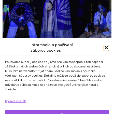
Informácia o používaní
súborov cookies
Používame súbory cookies aby sme pre Vás zabezpečili ten najlepší
zážitok z našich webových stránok aj pri ich opakovanej návšteve.
Objavenie Atlantídy
Kliknutím na tlačidlo “Prijať” nám udelíte Váš súhlas s použitím
všetkých súborov cookies. Detailne môžete použitie súborov cookies
nastaviť kliknutím na tlačidlo "Nastavenie cookies". Nesúhlas alebo
„Festival neprofesionálneho činoherného, bábkového,
odvolanie súhlasu môže nepriaznivo ovplyvniť určité vlastnosti a
hudobného a pohybového divadla dospelých a mládežníckych
funkcie.
divadelných súborov s inscenáciami pre deti Divadlo a deti
2023 sa svojou umeleckou úrovňou dotkol bájnej Atlantídy,
Správa služieb
teda miesta, ktoré je túžobne očakávanou inscenačnou
hodnotou. Všetkých deväť divadelných kolektívov z rôznych