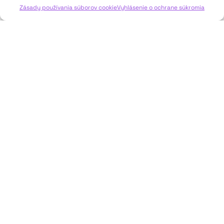
Zásady používania súborov cookie
Vyhlásenie o ochrane súkromia
JAVISKO
ISSN: 2730-1257
e-mail: javisko.noc@nocka.sk
Nám. SNP č. 12, 812 34 Bratislava 1
Slovenská republika
2023–2025 ©
Národné osvetové centrum
Všetky práva vyhradené.
Logofont by
Peter Biľak
.