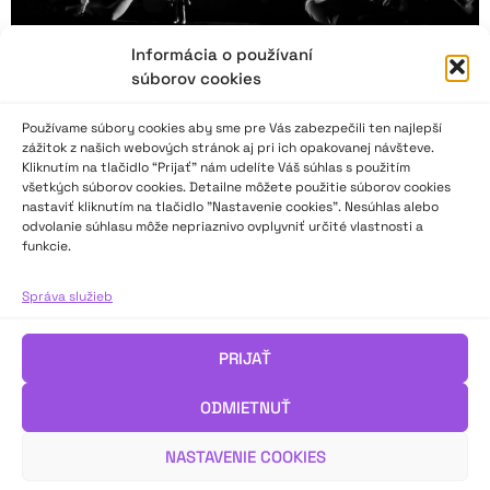
Informácia o používaní
súborov cookies
Používame súbory cookies aby sme pre Vás zabezpečili ten najlepší
zážitok z našich webových stránok aj pri ich opakovanej návšteve.
Kliknutím na tlačidlo “Prijať” nám udelíte Váš súhlas s použitím
všetkých súborov cookies. Detailne môžete použitie súborov cookies
nastaviť kliknutím na tlačidlo "Nastavenie cookies". Nesúhlas alebo
odvolanie súhlasu môže nepriaznivo ovplyvniť určité vlastnosti a
funkcie.
FODBAL aj pre tých, ktorí sa boja loptových
športov
Správa služieb
Pilotný ročník festivalu FODBAL (Festival ochotníckych divadiel
PRIJAŤ
Bratislava) sa konal na konci novembra v bratislavskom
kultúrnom priestore Ticho a spol. Pilotnú reportáž pre
ODMIETNUŤ
javisko.sk pripravil Peter Kozák.
NASTAVENIE COOKIES
VIAC INFO ↓