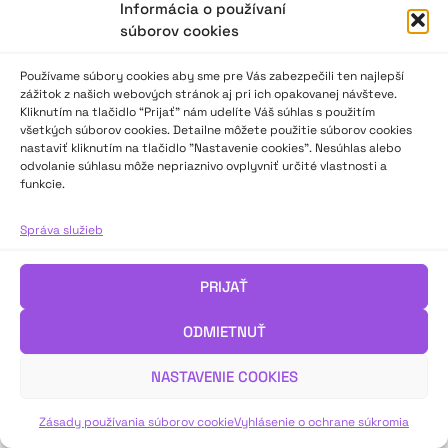
Informácia o používaní
súborov cookies
Nám. SNP č. 12, 812 34 Bratislava 1
Slovenská republika
Používame súbory cookies aby sme pre Vás zabezpečili ten najlepší
zážitok z našich webových stránok aj pri ich opakovanej návšteve.
2023–2025 ©
Národné osvetové centrum
Kliknutím na tlačidlo “Prijať” nám udelíte Váš súhlas s použitím
Všetky práva vyhradené.
všetkých súborov cookies. Detailne môžete použitie súborov cookies
nastaviť kliknutím na tlačidlo "Nastavenie cookies". Nesúhlas alebo
Logofont by
Peter Biľak
.
odvolanie súhlasu môže nepriaznivo ovplyvniť určité vlastnosti a
funkcie.
Správa služieb
PRIJAŤ
ODMIETNUŤ
NASTAVENIE COOKIES
Zásady používania súborov cookie
Vyhlásenie o ochrane súkromia