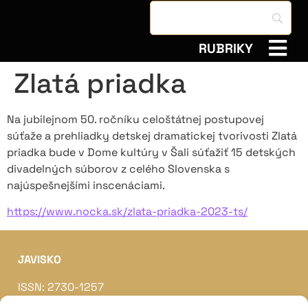
RUBRIKY
Zlatá priadka
Na jubilejnom 50. ročníku celoštátnej postupovej
súťaže a prehliadky detskej dramatickej tvorivosti Zlatá
priadka bude v Dome kultúry v Šali súťažiť 15 detských
divadelných súborov z celého Slovenska s
najúspešnejšími inscenáciami.
https://www.nocka.sk/zlata-priadka-2023-ts/
JAVISKO
ISSN: 2730-1257
e-mail: javisko.noc@nocka.sk