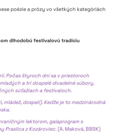
ese poézie a prózy vo všetkých kategóriách
nom dlhodobú festivalovú tradíciu
í. Počas štyroch dní sa v priestoroch
mladých a tri dospelé divadelné súbory.
čných súťažiach a festivaloch.
, mládež, dospelí). Keďže je to medzinárodná
uska.
hraničným lektorom, galaprogram s
 Praslica z Kozároviec.
(A. Maková, BBSK)