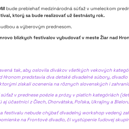
OM
bude prebiehať medzinárodná súťaž v umeleckom predn
tival, ktorý sa bude realizovať už šestnásty rok.
u hudbou a výberovým prednesom.
rovo blízkych festivalov vybudovať v meste Žiar nad Hro
vená tak, aby oslovila divákov všetkých vekových kategóri
d Hronom predstavia dva detské divadelné súbory, divadlo 
s ktorými získali ocenenia na rôznych slovenských i zahrani
úťaž v prednese poézie a prózy v piatich kategóriách (deti
aj účastníci z Čiech, Chorvátska, Poľska, Ukrajiny a Bielor
a festivalu nebude chýbať divadelný workshop vedený za
ienke na Frontové divadlo, či vystúpenie ľudovej skupiny