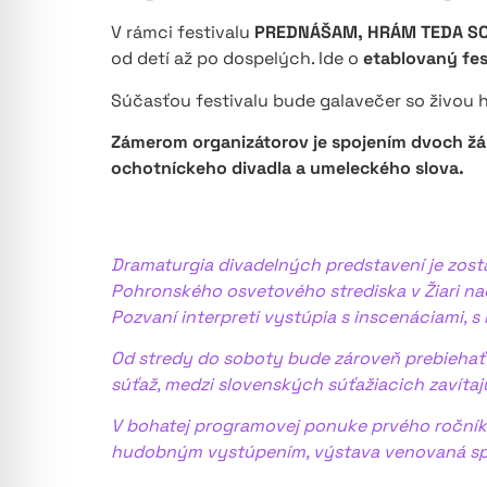
V rámci festivalu
PREDNÁŠAM, HRÁM TEDA S
od detí až po dospelých. Ide o
etablovaný fes
Súčasťou festivalu bude galavečer so živo
Zámerom organizátorov je spojením dvoch žán
ochotníckeho divadla a umeleckého slova.
Dramaturgia divadelných predstavení je zosta
Pohronského osvetového strediska v Žiari na
Pozvaní interpreti vystúpia s inscenáciami, 
Od stredy do soboty bude zároveň prebiehať s
súťaž, medzi slovenských súťažiacich zavítajú 
V bohatej programovej ponuke prvého ročník
hudobným vystúpením, výstava venovaná spom