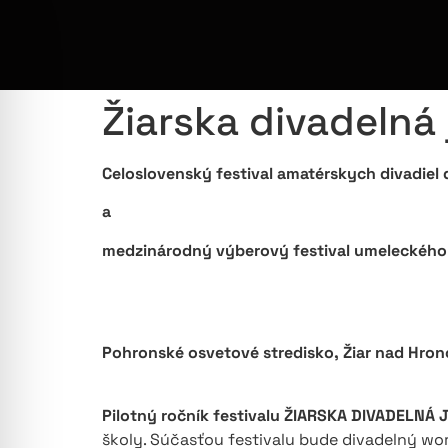
Žiarska divadelná
Celoslovenský festival amatérskych divadie
a
medzinárodný výberový festival umeleckého
Pohronské osvetové stredisko, Žiar nad Hron
Pilotný ročník festivalu ŽIARSKA DIVADELNÁ 
školy. Súčasťou festivalu bude divadelný w