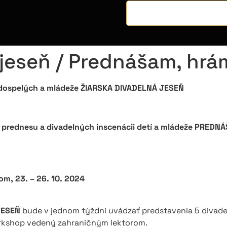
 jeseň / Prednášam, hr
l dospelých a mládeže ŽIARSKA DIVADELNÁ JESEŇ
 prednesu a divadelných inscenácii detí a mládeže PRED
om, 23. – 26. 10. 2024
JESEŇ
bude v jednom týždni uvádzať predstavenia 5 divade
orkshop vedený zahraničným lektorom.