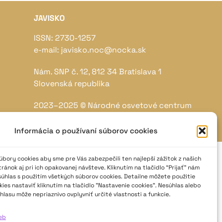
JAVISKO
ISSN: 2730-1257
e-mail: javisko.noc@nocka.sk
Nám. SNP č. 12, 812 34 Bratislava 1
Slovenská republika
2023–2025 ©
Národné osvetové centrum
Všetky práva vyhradené.
Logofont by
Peter Biľak
.
Informácia o používaní súborov cookies
bory cookies aby sme pre Vás zabezpečili ten najlepší zážitok z našich
ánok aj pri ich opakovanej návšteve. Kliknutím na tlačidlo “Prijať” nám
súhlas s použitím všetkých súborov cookies. Detailne môžete použitie
ies nastaviť kliknutím na tlačidlo "Nastavenie cookies". Nesúhlas alebo
hlasu môže nepriaznivo ovplyvniť určité vlastnosti a funkcie.
ieb