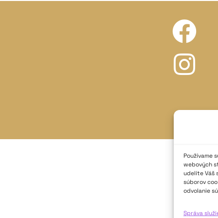
Používame sú
webových str
udelíte Váš 
súborov cook
odvolanie sú
Správa služ