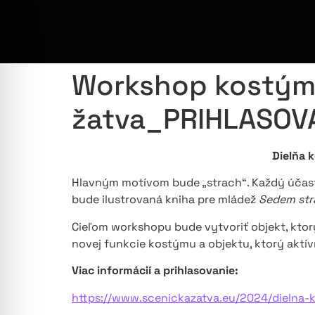
Workshop kostým
žatva_PRIHLASOV
Dielňa 
Hlavným motívom bude „strach“. Každý účastní
bude ilustrovaná kniha pre mládež
Sedem stra
Cieľom workshopu bude vytvoriť objekt, kto
novej funkcie kostýmu a objektu, ktorý aktív
Viac informácií a prihlasovanie:
https://www.scenickazatva.eu/2024/dielna-