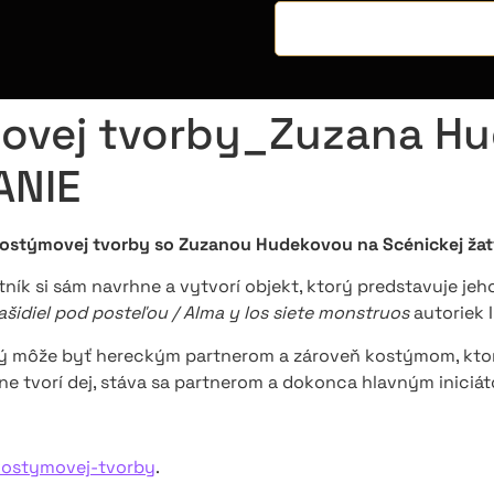
ovej tvorby_Zuzana H
ANIE
kostýmovej tvorby so Zuzanou Hudekovou na Scénickej ža
k si sám navrhne a vytvorí objekt, ktorý predstavuje jeho
šidiel pod posteľou / Alma y los siete monstruos
autoriek I
rý môže byť hereckým partnerom a zároveň kostýmom, ktor
ne tvorí dej, stáva sa partnerom a dokonca hlavným iniciá
kostymovej-tvorby
.