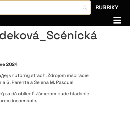
RUBRIKY
udeková_Scénická
tve 2024
/jej vnútorný strach. Zdrojom inšpirácie
ria G. Parente a Selena M. Pascual.
ý sa dá obliecť. Zámerom bude hľadanie
torom inscenácie.