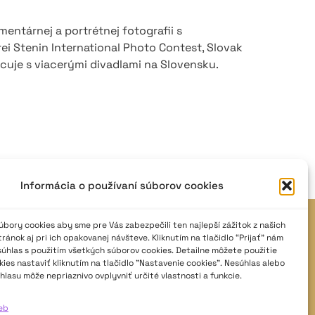
entárnej a portrétnej fotografii s
i Stenin International Photo Contest, Slovak
acuje s viacerými divadlami na Slovensku.
Informácia o používaní súborov cookies
JAVISKO
bory cookies aby sme pre Vás zabezpečili ten najlepší zážitok z našich
ánok aj pri ich opakovanej návšteve. Kliknutím na tlačidlo “Prijať” nám
ISSN: 2730-1257
súhlas s použitím všetkých súborov cookies. Detailne môžete použitie
ies nastaviť kliknutím na tlačidlo "Nastavenie cookies". Nesúhlas alebo
e-mail: javisko.noc@nocka.sk
hlasu môže nepriaznivo ovplyvniť určité vlastnosti a funkcie.
Nám. SNP č. 12, 812 34 Bratislava 1
ieb