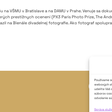
iu na VŠMU v Bratislave a na DAMU v Prahe. Venuje sa dokum
ých prestížnych ocenení (PX3 Paris Photo Prize, The Andre
azil na Bienále divadelnej fotografie. Ako fotograf spolupr
Používame sú
webových str
udelíte Váš 
súborov cook
odvolanie sú
Správa služ