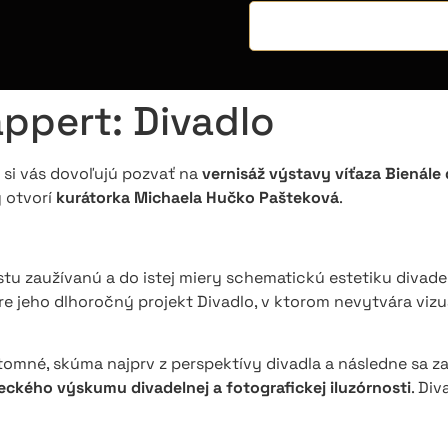
ppert: Divadlo
 si vás dovoľujú pozvať na
vernisáž výstavy víťaza Bienále
 otvorí
kurátorka Michaela Hučko Pašteková
.
stu zaužívanú a do istej miery schematickú estetiku divad
 jeho dlhoročný projekt Divadlo, v ktorom nevytvára vizuá
prítomné, skúma najprv z perspektívy divadla a následne sa z
ckého výskumu divadelnej a fotografickej iluzórnosti
. Di