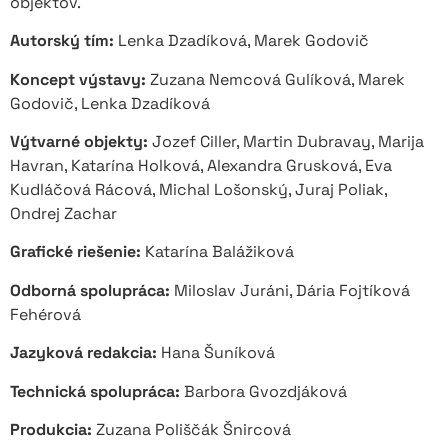
objektov.
Autorský tím:
Lenka Dzadíková, Marek Godovič
Koncept výstavy:
Zuzana Nemcová Gulíková, Marek
Godovič, Lenka Dzadíková
Výtvarné objekty:
Jozef Ciller, Martin Dubravay, Marija
Havran, Katarína Holková, Alexandra Grusková, Eva
Kudláčová Rácová, Michal Lošonský, Juraj Poliak,
Ondrej Zachar
Grafické riešenie:
Katarína Balážiková
Odborná spolupráca:
Miloslav Juráni, Dária Fojtíková
Fehérová
Jazyková redakcia:
Hana Šuníková
Technická spolupráca:
Barbora Gvozdjáková
Produkcia:
Zuzana Poliščák Šnircová