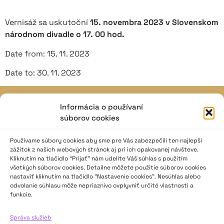
Vernisáž sa uskutoční
15. novembra 2023 v Slovenskom
národnom divadle o 17. 00 hod.
Date from: 15. 11. 2023
Date to: 30. 11. 2023
Informácia o používaní
JAVISKO
súborov cookies
ISSN: 2730-1257
e-mail: javisko.noc@nocka.sk
Používame súbory cookies aby sme pre Vás zabezpečili ten najlepší
zážitok z našich webových stránok aj pri ich opakovanej návšteve.
Kliknutím na tlačidlo “Prijať” nám udelíte Váš súhlas s použitím
Nám. SNP č. 12, 812 34 Bratislava 1
všetkých súborov cookies. Detailne môžete použitie súborov cookies
Slovenská republika
nastaviť kliknutím na tlačidlo "Nastavenie cookies". Nesúhlas alebo
odvolanie súhlasu môže nepriaznivo ovplyvniť určité vlastnosti a
2023–2025 ©
Národné osvetové centrum
funkcie.
Všetky práva vyhradené.
Správa služieb
Logofont by
Peter Biľak
.