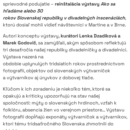
sprievodné podujatie –
reinštalácia výstavy
Ako sa
hľadáme alebo 30
rokov Slovenskej republiky v divadelných inscenáciách
,
ktorú dosiaľ mohli vidieť návštevníci v Martine a v Brne.
Autori konceptu výstavy,
kurátori Lenka Dzadíková a
Marek Godovič
, sa zamýšľali, akým spôsobom reflektujú
tri desaťročia našej republiky divadelníčky a divadelníci.
Výstava nazerá na
obdobie uplynulých tridsiatich rokov prostredníctvom
fotografií, objektov od slovenských výtvarníčok
a výtvarníkov aj úryvkov z dobovej tlače.
Kľúčom k ich zoradeniu je niekoľko tém, ktoré sa
opakujú a kriticky upozorňujú na stav našej
spoločnosti: mýty o slovenských hrdinoch, vzťah k
folklóru, absencia žien vo verejnom priestore… Výstavu
fotografií dopĺňajú exponáty výtvarníčok a výtvarníkov,
ktorí tému tridsaťročného Slovenska zhmotnili do