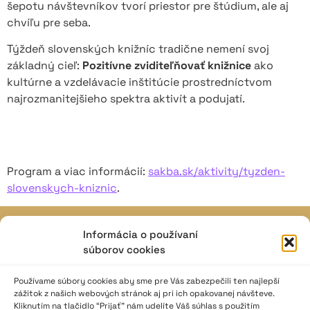
šepotu návštevníkov tvorí priestor pre štúdium, ale aj
chvíľu pre seba.
Týždeň slovenských knižníc tradične nemení svoj
základný cieľ:
Pozitívne zviditeľňovať knižnice
ako
kultúrne a vzdelávacie inštitúcie prostredníctvom
najrozmanitejšieho spektra aktivít a podujatí.
Program a viac informácií:
sakba.sk/aktivity/tyzden-
slovenskych-kniznic
.
Informácia o používaní
JAVISKO
súborov cookies
ISSN: 2730-1257
e-mail: javisko.noc@nocka.sk
Používame súbory cookies aby sme pre Vás zabezpečili ten najlepší
zážitok z našich webových stránok aj pri ich opakovanej návšteve.
Kliknutím na tlačidlo “Prijať” nám udelíte Váš súhlas s použitím