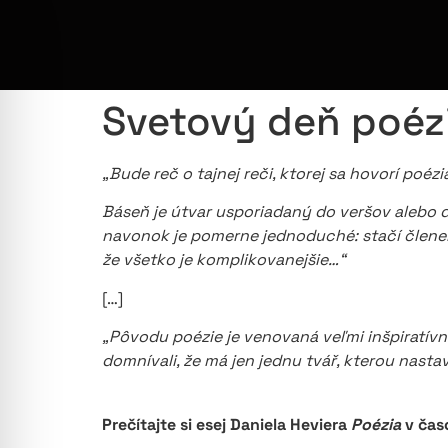
Svetový deň poéz
„Bude reč o tajnej reči, ktorej sa hovorí poézi
Báseň je útvar usporiadaný do veršov alebo d
navonok je pomerne jednoduché: stačí členenie 
že všetko je komplikovanejšie…“
[…]
„Pôvodu poézie je venovaná veľmi inšpiratív
domnívali, že má jen jednu tvář, kterou nastaví
Prečítajte si esej Daniela Heviera
Poézia
v čas