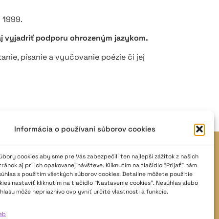
u 1999.
aj vyjadriť podporu ohrozeným jazykom.
anie, písanie a vyučovanie poézie či jej
Informácia o používaní súborov cookies
JAVISKO
bory cookies aby sme pre Vás zabezpečili ten najlepší zážitok z našich
ánok aj pri ich opakovanej návšteve. Kliknutím na tlačidlo “Prijať” nám
ISSN: 2730-1257
súhlas s použitím všetkých súborov cookies. Detailne môžete použitie
e-mail: javisko.noc@nocka.sk
ies nastaviť kliknutím na tlačidlo "Nastavenie cookies". Nesúhlas alebo
hlasu môže nepriaznivo ovplyvniť určité vlastnosti a funkcie.
Nám. SNP č. 12, 812 34 Bratislava 1
Slovenská republika
ieb