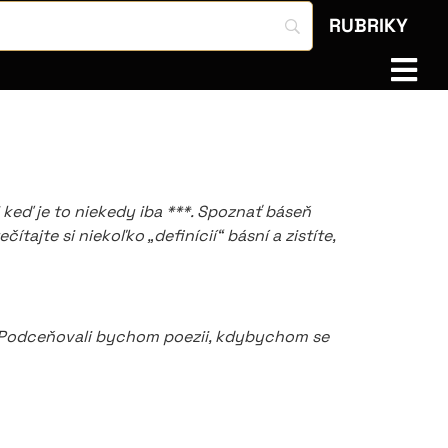
RUBRIKY
keď je to niekedy iba ***. Spoznať báseň
ajte si niekoľko „definícií“ básní a zistíte,
e: ,Podceňovali bychom poezii, kdybychom se