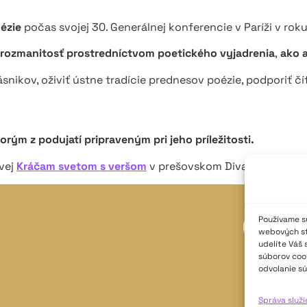
ézie
počas svojej 30. Generálnej konferencie v Paríži v rok
rozmanitosť prostredníctvom poetického vyjadrenia
,
ako 
ásnikov, oživiť ústne tradície prednesov poézie, podporiť čít
rým z podujatí pripraveným pri jeho príležitosti.
vej
Kráčam svetom s veršom
v prešovskom Divadle Viola.
Používame sú
webových str
udelíte Váš 
súborov cook
odvolanie sú
Správa služ