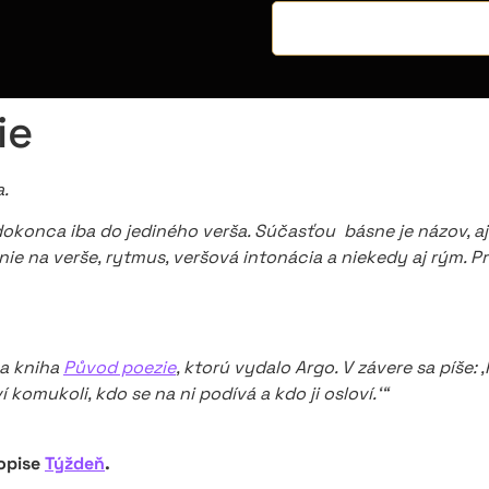
ie
a.
okonca iba do jediného verša. Súčasťou básne je názov, aj 
na verše, rytmus, veršová intonácia a niekedy aj rým. Prečít
na kniha
Původ poezie
, ktorú vydalo Argo. V závere sa píš
 komukoli, kdo se na ni podívá a kdo ji osloví.‘“
opise
Týždeň
.