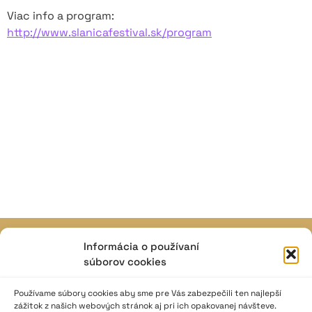
Viac info a program:
http://www.slanicafestival.sk/program
Informácia o používaní
JAVISKO
súborov cookies
ISSN: 2730-1257
e-mail: javisko.noc@nocka.sk
Používame súbory cookies aby sme pre Vás zabezpečili ten najlepší
zážitok z našich webových stránok aj pri ich opakovanej návšteve.