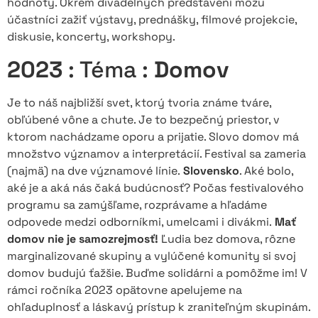
hodnoty. Okrem divadelných predstavení môžu
účastníci zažiť výstavy, prednášky, filmové projekcie,
diskusie, koncerty, workshopy.
2023
: Téma :
Domov
Je to náš najbližší svet, ktorý tvoria známe tváre,
obľúbené vône a chute. Je to bezpečný priestor, v
ktorom nachádzame oporu a prijatie. Slovo domov
má
množstvo významov a interpretácií. Festival sa zameria
(najmä) na dve významové línie.
Slovensko
. Aké bolo,
aké je a aká nás čaká budúcnosť? Počas festivalového
programu sa zamýšľame, rozprávame a hľadáme
odpovede medzi odborníkmi, umelcami i divákmi.
Mať
domov nie je samozrejmosť!
Ľudia bez domova, rôzne
marginalizované skupiny a vylúčené komunity si svoj
domov budujú ťažšie. Buďme solidárni a pomôžme im! V
rámci ročníka 2023 opätovne apelujeme na
ohľaduplnosť a láskavý prístup k zraniteľným skupinám.