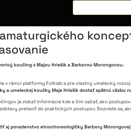
amaturgického konceptu
lasovanie
vorivý koučing s Majou Hriešik a Barborou Morongovou.
a v rámci platformy Folklab a pre vlastný umelecký rozvoj m
ky a umeleckej koučky Maje Hriešik dostať spätnú väzbu 
čingov je získať informácie kde a čím začať, ako postupo
redstavy pretaviť do praktických postupov. Dozviete sa, a
.
iť aj poradenstvo etnochoreologičky Barbory Morongove