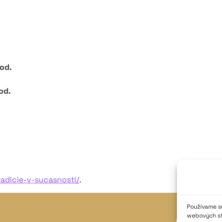
od.
od.
radicie-v-sucasnosti/
.
Používame sú
webových str