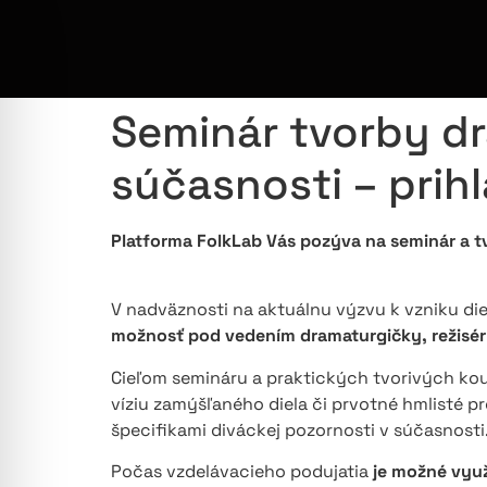
Seminár tvorby dr
súčasnosti – prih
Platforma FolkLab Vás pozýva na seminár a t
V nadväznosti na aktuálnu výzvu k vzniku diel
možnosť pod vedením dramaturgičky, režisér
Cieľom semináru a praktických tvorivých kou
víziu zamýšľaného diela či prvotné hmlisté p
špecifikami diváckej pozornosti v súčasnosti
Počas vzdelávacieho podujatia
je možné využ