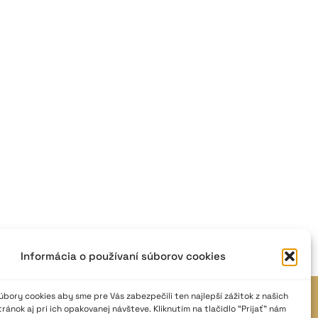
Informácia o používaní súborov cookies
bory cookies aby sme pre Vás zabezpečili ten najlepší zážitok z našich
JAVISKO
ánok aj pri ich opakovanej návšteve. Kliknutím na tlačidlo “Prijať” nám