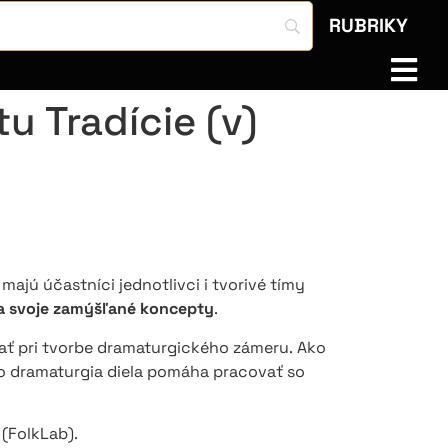
RUBRIKY
 Tradície (v)
ajú účastníci jednotlivci i tvorivé tímy
na svoje zamýšľané koncepty
.
vať pri tvorbe dramaturgického zámeru. Ako
ko dramaturgia diela pomáha pracovať so
j
(FolkLab).