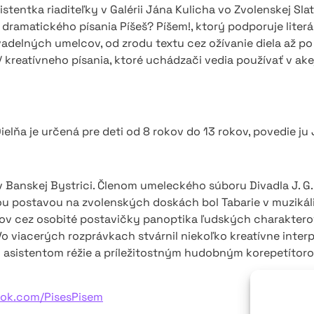
stentka riaditeľky v Galérii Jána Kulicha vo Zvolenskej Slati
dramatického písania Píšeš? Píšem!, ktorý podporuje lit
adelných umelcov, od zrodu textu cez ožívanie diela až po
o / kreatívneho písania, ktoré uchádzači vedia používať v ak
ielňa je určená pre deti od 8 rokov do 13 rokov, povedie j
 Banskej Bystrici. Členom umeleckého súboru Divadla J. G.
ou postavou na zvolenských doskách bol Tabarie v muzikál
v cez osobité postavičky panoptika ľudských charaktero
o viacerých rozprávkach stvárnil niekoľko kreatívne inter
 asistentom réžie a príležitostným hudobným korepetítor
ok.com/PisesPisem