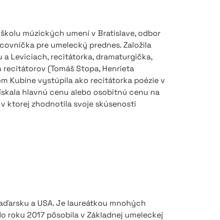
 školu múzických umení v Bratislave, odbor
covníčka pre umelecký prednes. Založila
a Leviciach, recitátorka, dramaturgička,
 recitátorov (Tomáš Stopa, Henrieta
m Kubíne vystúpila ako recitátorka poézie v
získala hlavnú cenu alebo osobitnú cenu na
 v ktorej zhodnotila svoje skúsenosti
 Maďarsku a USA. Je laureátkou mnohých
 do roku 2017 pôsobila v Základnej umeleckej