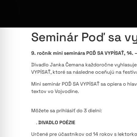
Seminár Poď sa v
9. ročník mini seminára POĎ SA VYPÍSAŤ, 14. 
Divadlo Janka Čemana každoročne vyhlasuje
VYPÍSAŤ, ktoré sa následne oceňujú na festiva
Mini seminár POĎ SA VYPÍSAŤ sa opiera o hla
textov vo Vojvodine.
Môžete sa prihlásiť do 3 dielní:
.
DIVADLO POÉZIE
Určené pre účastníkov od 14 rokov s lektor