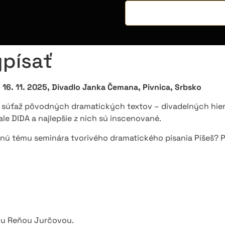
ypísať
– 16. 11. 2025, Divadlo Janka Čemana, Pivnica, Srbsko
 súťaž pôvodných dramatických textov – divadelných hie
le DIDA a najlepšie z nich sú inscenované.
vnú tému seminára tvorivého dramatického písania Píšeš? 
kou Reňou Jurčovou.