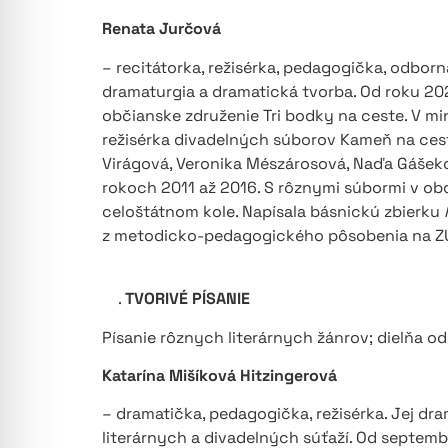
Renata Jurčová
– recitátorka, režisérka, pedagogička, odbo
dramaturgia a dramatická tvorba. Od roku 2
občianske združenie Tri bodky na ceste. V mi
režisérka divadelných súborov Kameň na cest
Virágová, Veronika Mészárosová, Naďa Gášeko
rokoch 2011 až 2016. S rôznymi súbormi v ob
celoštátnom kole. Napísala básnickú zbierku
z metodicko-pedagogického pôsobenia na ZUŠ
.
TVORIVÉ PÍSANIE
Písanie rôznych literárnych žánrov; dielňa o
Katarína Mišíková Hitzingerová
– dramatička, pedagogička, režisérka. Jej d
literárnych a divadelných súťaží. Od septembr