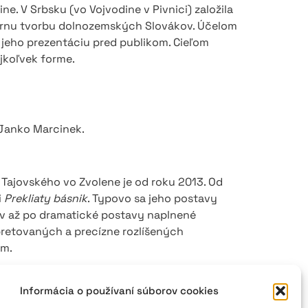
ne. V Srbsku (vo Vojvodine v Pivnici) založila
erárnu tvorbu dolnozemských Slovákov. Účelom
 jeho prezentáciu pred publikom. Cieľom
ejkoľvek forme.
u Janko Marcinek.
 Tajovského vo Zvolene je od roku 2013. Od
i
Prekliaty básnik
. Typovo sa jeho postavy
v až po dramatické postavy naplnené
pretovaných a precízne rozlíšených
om.
Informácia o používaní súborov cookies