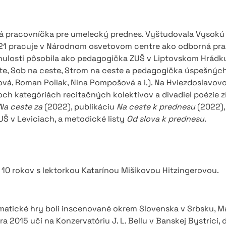
rná pracovníčka pre umelecký prednes. Vyštudovala Vysokú
021 pracuje v Národnom osvetovom centre ako odborná pra
nulosti pôsobila ako pedagogička ZUŠ v Liptovskom Hrádku 
e, Sob na ceste, Strom na ceste a pedagogička úspešných
vá, Roman Poliak, Nina Pompošová a i.). Na Hviezdoslavovo
och kategóriách recitačných kolektívov a divadiel poézie 
Na ceste za
(2022), publikáciu
Na ceste k prednesu
(2022),
 v Leviciach, a metodické listy
Od slova k prednesu
.
d 10 rokov s lektorkou Katarínou Mišíkovou Hitzingerovou.
ramatické hry boli inscenované okrem Slovenska v Srbsku,
a 2015 učí na Konzervatóriu J. L. Bellu v Banskej Bystrici,