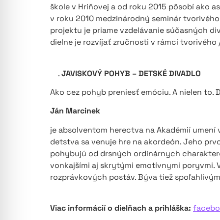
škole v Hriňovej a od roku 2015 pôsobí ako asi
v roku 2010 medzinárodný seminár tvorivého 
projektu je priame vzdelávanie súčasných div
dielne je rozvíjať zručnosti v rámci tvorivéh
.
JAVISKOVÝ POHYB – DETSKÉ DIVADLO
Ako cez pohyb preniesť emóciu. A nielen to. D
Ján Marcinek
je absolventom herectva na Akadémií umení v
detstva sa venuje hre na akordeón. Jeho prv
pohybujú od drsných ordinárnych charaktero
vonkajšími aj skrytými emotívnymi poryvmi. V
rozprávkových postáv. Býva tiež spoľahlivým
Viac informácií o dielňach a prihláška:
facebo