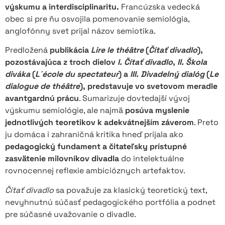
výskumu a interdisciplinaritu.
Francúzska vedecká
obec si pre ňu osvojila pomenovanie semiológia,
anglofónny svet prijal názov semiotika.
Predložená
publikácia
Lire le théâtre
(
Čítať divadlo
),
pozostávajúca z troch dielov
I.
Čítať divadlo
,
II.
Škola
diváka
(
L´école du spectateur
) a
III. Divadelný dialóg
(
Le
dialogue de théâtre
), predstavuje vo svetovom meradle
avantgardnú prácu
. Sumarizuje dovtedajší vývoj
výskumu semiológie, ale najmä
posúva myslenie
jednotlivých teoretikov k adekvátnejším záverom
. Preto
ju domáca i zahraničná kritika hneď prijala ako
pedagogický fundament a čitateľsky prístupné
zasvätenie milovníkov divadla
do intelektuálne
rovnocennej reflexie ambicióznych artefaktov.
Čítať divadlo
sa považuje za klasický teoretický text,
nevyhnutnú súčasť pedagogického portfólia a podnet
pre súčasné uvažovanie o divadle.