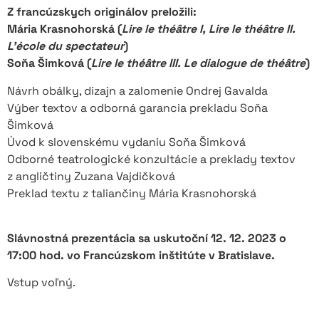
Z francúzskych originálov preložili:
Mária Krasnohorská (
Lire le théâtre I, Lire le théâtre II.
L’école du spectateur
)
Soňa Šimková (
Lire le théâtre III. Le dialogue de théâtre
)
Návrh obálky, dizajn a zalomenie Ondrej Gavalda
Výber textov a odborná garancia prekladu Soňa
Šimková
Úvod k slovenskému vydaniu Soňa Šimková
Odborné teatrologické konzultácie a preklady textov
z angličtiny Zuzana Vajdičková
Preklad textu z taliančiny Mária Krasnohorská
Slávnostná prezentácia sa uskutoční 12. 12. 2023 o
17:00 hod. vo Francúzskom inštitúte v Bratislave.
Vstup voľný.