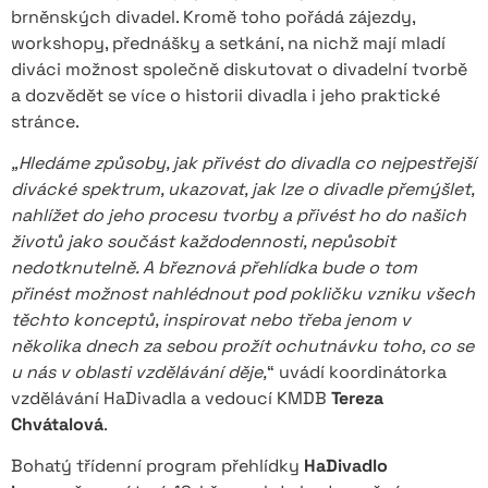
brněnských divadel. Kromě toho pořádá zájezdy,
workshopy, přednášky a setkání, na nichž mají mladí
diváci možnost společně diskutovat o divadelní tvorbě
a dozvědět se více o historii divadla i jeho praktické
stránce.
„Hledáme způsoby, jak přivést do divadla co nejpestřejší
divácké spektrum, ukazovat, jak lze o divadle přemýšlet,
nahlížet do jeho procesu tvorby a přivést ho do našich
životů jako součást každodennosti, nepůsobit
nedotknutelně. A březnová přehlídka bude o tom
přinést možnost nahlédnout pod pokličku vzniku všech
těchto konceptů, inspirovat nebo třeba jenom v
několika dnech za sebou prožít ochutnávku toho, co se
u nás v oblasti vzdělávání děje,
“ uvádí koordinátorka
vzdělávání HaDivadla a vedoucí KMDB
Tereza
Chvátalová
.
Bohatý třídenní program přehlídky
HaDivadlo