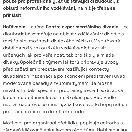
pouze pro profesionály, ať už stávající či budoucí, z
oblasti neformálního vzdělávání, na niž je třeba se
přihlásit.
HaDivadlo
– scéna
Centra experimentálního divadla
– se
dlouhodobě zaměřuje na oblast vzdělávání v divadle a
rozšiřování možností diváckého zážitku. V současné
době nabízí širokou škálu vzdělávacích aktivit
určených jak pro veřejnost, tak pro školy a mladé
diváky. Společně s týmem lektorů připravuje úvody
před začátkem představení rozšiřující kontexty
divadelních inscenací a po skončení představení uvádí
moderované besedy s tvůrčím týmem. Je možné
navštívit i další speciální programy, třeba tzv. divácká
ladění nebo Senior kavárnu. Školám pak HaDivadlo
nabízí rozborové semináře, zážitkové workshopy nebo i
program na míru pro konkrétní třídu.
Motivaci pro organizaci přehlídky popisuje editorka a
zároveň klíčová členka lektorského týmu HaDivadla
Iva