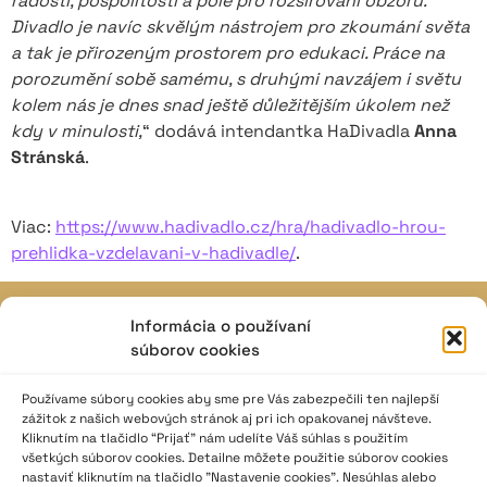
radosti, pospolitosti a pole pro rozšiřování obzorů.
Divadlo je navíc skvělým nástrojem pro zkoumání světa
a tak je přirozeným prostorem pro edukaci. Práce na
porozumění sobě samému, s druhými navzájem i světu
kolem nás je dnes
snad ještě důležitějším úkolem než
kdy v minulosti,
“ dodává intendantka HaDivadla
Anna
Stránská
.
Viac:
https://www.hadivadlo.cz/hra/hadivadlo-hrou-
prehlidka-vzdelavani-v-hadivadle/
.
Informácia o používaní
JAVISKO
súborov cookies
ISSN: 2730-1257
e-mail: javisko.noc@nocka.sk
Používame súbory cookies aby sme pre Vás zabezpečili ten najlepší
zážitok z našich webových stránok aj pri ich opakovanej návšteve.
Kliknutím na tlačidlo “Prijať” nám udelíte Váš súhlas s použitím
Nám. SNP č. 12, 812 34 Bratislava 1
všetkých súborov cookies. Detailne môžete použitie súborov cookies
Slovenská republika
nastaviť kliknutím na tlačidlo "Nastavenie cookies". Nesúhlas alebo