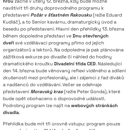
hrou
začne v úterý 12. března, kdy bude možné
navštívit tři druhy doprovodného programu k
představení
Požár v šťastném Rakousku
(režie Eduard
Kudláč), a to Senior kavárnu, dramaturgický úvod a
besedu po představení. Hlavní den přehlídky 13. března
během dopoledne představí ve
Dnu otevřených
dveří
své vzdělávací programy přímo od jejich
organizátorů a lektorů. Na odpoledne je pak plánována
zážitková exkurze po divadle či náhled do hodiny
dramatického kroužku
Divadelní třída CED
. Následující
den 14. března bude věnovaný reflexi viděného a sdílení
zkušeností mezi profesionály, ale i zájemci z řad diváků
a nadšenců do vzdělávání. Večer se odehraje
představení
Moravský kras
(režie Peter Gonda), které
bude opět obohaceno o doprovodné události.
Podrobný program lze najít na
webových stránkách
divadla
.
Přehlídka bude mít tři úrovně vstupu: program pouze