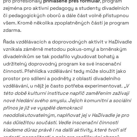
pro profesionály
přihlášené přes formulář
, program
zejména pro aktivní pedagogy a studenty divadelních
či pedagogických oborů a dále část volně přístupnou
všem. Kromě několika zpoplatněných částí je program
zdarma.
Řada vzdělávacích a doprovodných aktivit v HaDivadle
vznikala záměrně metodou pokus-omyl a brněnským
divadelníkům se tak podařilo vybudovat bohatý a
udržitelný doprovodný program ke své inscenační
činnosti. Přehlídka vzdělávání tedy může sloužit jako
prostor pro sdílení a podněty z oblasti divadelního
vzdělávání, u nějž je často potřeba experimentovat.
„V
této době kulturní instituce napříč zaměřením zažívají
nové hledání svého smyslu. Jejich komunitní a sociální
přínos je již ve vyspělé demokracii
neoddiskutovatelným, naplňovat jej v HaDivadle je pro
nás důležitou součástí. Vedle inscenační činnosti
klademe důraz právě i na další aktivity, které tvoří síť