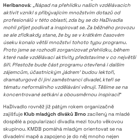
Heribanová
:
„Nápad na přehlídku našich vzdělávacích
aktivit vznikl s přibývajícím množstvím dotazů od
profesionálů v této oblasti, zda by se do HaDivadla
mohli přijet podívat a inspirovat se. Za běžného provozu
se ale zřídkakdy stane, že by se v krátkém časovém
úseku konalo větší množství tohoto typu programu.
Proto jsme se rozhodli zorganizovat přehlídku, během
které naše vzdělávací aktivity představíme v co největší
šíři. Přestože bude část programu otevřená i dalším
zájemcům, účastnickým ,jádrem‘ budou lektoři,
dramaturgové či jiní zaměstnanci divadel, kteří se
tématu neformálního vzdělávání věnují. Těšíme se na
koncentrované setkání a obousměrnou inspiraci!
“
HaDivadlo rovněž již pátým rokem organizačně
zajišťuje
Klub mladých diváků Brno
zacílený na mladé
dospělé a popularizaci divadla mezi touto věkovou
skupinou. KMDB pomáhá mladým orientovat se na
divadelní mapě a zapojeno je do něj mnoho nejen