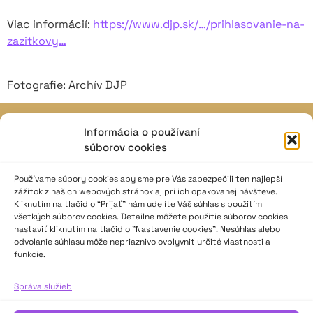
Viac informácií:
https://www.djp.sk/…/prihlasovanie-na-
zazitkovy…
Fotografie: Archív DJP
Informácia o používaní
JAVISKO
súborov cookies
ISSN: 2730-1257
e-mail: javisko.noc@nocka.sk
Používame súbory cookies aby sme pre Vás zabezpečili ten najlepší
zážitok z našich webových stránok aj pri ich opakovanej návšteve.
Kliknutím na tlačidlo “Prijať” nám udelíte Váš súhlas s použitím
Nám. SNP č. 12, 812 34 Bratislava 1
všetkých súborov cookies. Detailne môžete použitie súborov cookies
Slovenská republika
nastaviť kliknutím na tlačidlo "Nastavenie cookies". Nesúhlas alebo
odvolanie súhlasu môže nepriaznivo ovplyvniť určité vlastnosti a
funkcie.
2023–2025 ©
Národné osvetové centrum
Všetky práva vyhradené.
Správa služieb
Logofont by
Peter Biľak
.