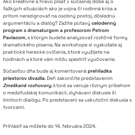
Ako kreatívne a hravo písať v súčasnej dobe aj o
ťažkých situáciách ako je vojna či rodinná kríza a
pritom nerezignovať na osobný postoj, dôslednú
argumentáciu a dialóg? Zažite pútavý
celodenný
program s dramaturgom a profesorom Petrom
Pavlacom
, s ktorým budete analyzovať rozličné formy
dramatického písania. Na workshope si vyskúšate aj
praktické herecké cvičenia, ktoré využijete na
hodinách a ktoré vám môžu spestriť vyučovanie.
Súčasťou dňa bude aj komentovaná
prehliadka
priestorov divadla
. Deň zakončíte predstavením
Zmeškané rozhovory
, ktoré sa venuje rôznym príbehom
o medziľudskej komunikácii, zlyhávaní diskusie či
limitoch dialógu. Po predstavení sa uskutoční diskusia s
tvorcami.
Prihlásiť sa môžete do 14. februára 2024.