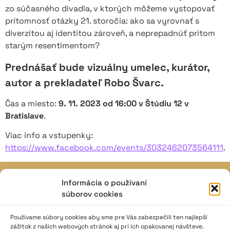
zo súčasného divadla, v ktorých môžeme vystopovať
prítomnosť otázky 21. storočia: ako sa vyrovnať s
diverzitou aj identitou zároveň, a neprepadnúť pritom
starým resentimentom?
Prednášať bude vizuálny umelec, kurátor,
autor a prekladateľ Robo Švarc.
Čas a miesto:
9. 11. 2023 od 16:00 v Štúdiu 12 v
Bratislave
.
Viac info a vstupenky:
https://www.facebook.com/events/3032462073564111
.
Informácia o používaní
JAVISKO
súborov cookies
ISSN: 2730-1257
e-mail: javisko.noc@nocka.sk
Používame súbory cookies aby sme pre Vás zabezpečili ten najlepší
zážitok z našich webových stránok aj pri ich opakovanej návšteve.