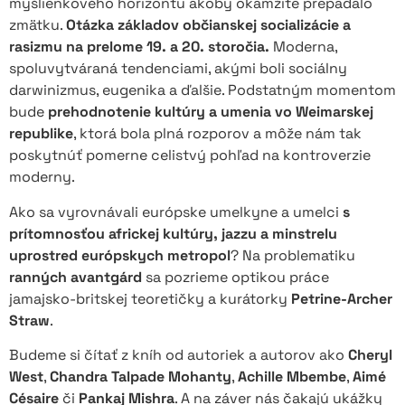
myšlienkového horizontu akoby okamžite prepadalo
zmätku.
Otázka základov občianskej socializácie a
rasizmu na prelome 19. a 20. storočia.
Moderna,
spoluvytváraná tendenciami, akými boli sociálny
darwinizmus, eugenika a ďalšie. Podstatným momentom
bude
prehodnotenie kultúry a umenia vo Weimarskej
republike
, ktorá bola plná rozporov a môže nám tak
poskytnúť pomerne celistvý pohľad na kontroverzie
moderny.
Ako sa vyrovnávali európske umelkyne a umelci
s
prítomnosťou africkej kultúry, jazzu a minstrelu
uprostred európskych metropol
? Na problematiku
ranných avantgárd
sa pozrieme optikou práce
jamajsko-britskej teoretičky a kurátorky
Petrine-Archer
Straw
.
Budeme si čítať z kníh od autoriek a autorov ako
Cheryl
West
,
Chandra Talpade Mohanty
,
Achille Mbembe
,
Aimé
Césaire
či
Pankaj Mishra
. A na záver nás čakajú ukážky