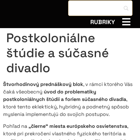
RUBRIKY
Postkoloniálne
štúdie a súčasné
divadlo
Štvorhodinový prednáškový blok
, v rámci ktorého Vás
čaká všeobecný
úvod do problematiky
postkoloniálnych štúdií a foriem súčasného divadla
,
ktoré tento eklektický, hybridný a podnetný spôsob
myslenia implementujú do svojich postupov.
Pohľad na
„čierne“ miesta európskeho osvietenstva
,
ktoré pri prekročení vlastného fyzického teritória a