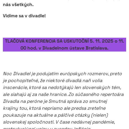
nás všetkých.
Vidíme sa v divadle!
TLAČOVÁ KONFERENCIA SA USKUTOČNÍ 5. 11. 2025 o 11.
00 hod. v Divadelnom ústave Bratislava.
Noc Divadiel je podujatím európskych rozmerov, preto
je pochopiteľné, že niektoré divadlá naň volia
inscenácie, ktoré sa nedotýkajú len slovenských tém,
ale siahajú aj za naše hranice. Zo súčasného repertoára
Divadla na peróne je Smutná správa zo smutnej
krajiny tou, ktorá nepriamo ale predsa zreteľne
poukazuje na aktuálne a pálčivé otázky (nielen)
slovenskej spoločnosti. V čase nedávnej pandémie,
pretrvávajúcej vojny u susedov, inflácie,