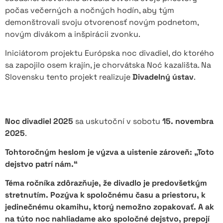
počas večerných a nočných hodín, aby tým
demonštrovali svoju otvorenosť novým podnetom,
novým divákom a inšpirácii zvonku.
Iniciátorom projektu Európska noc divadiel, do ktorého
sa zapojilo osem krajín, je chorvátska Noć kazališta. Na
Slovensku tento projekt realizuje
Divadelný ústav
.
Noc divadiel 2025
sa uskutoční v sobotu
15. novembra
2025
.
Tohtoročným heslom je výzva a uistenie zároveň: „Toto
dejstvo patrí nám.“
Téma ročníka zdôrazňuje, že divadlo je predovšetkým
stretnutím. Pozýva k spoločnému času a priestoru, k
jedinečnému okamihu, ktorý nemožno zopakovať. A ak
na túto noc nahliadame ako spoločné dejstvo, prepojí