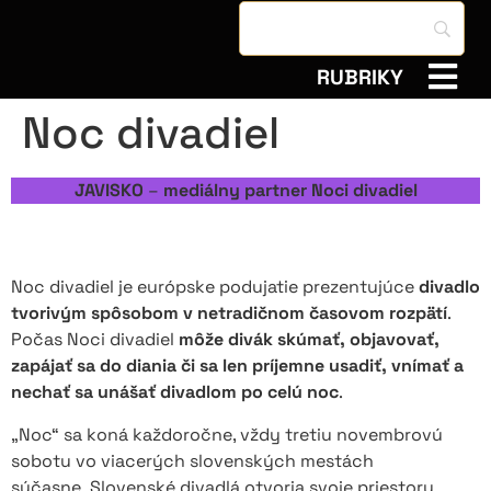
RUBRIKY
Noc divadiel
JAVISKO
–
mediálny partner Noci divadiel
Noc divadiel je európske podujatie prezentujúce
divadlo
tvorivým spôsobom v netradičnom časovom rozpätí
.
Počas Noci divadiel
môže divák skúmať, objavovať,
zapájať sa do diania či sa len príjemne usadiť, vnímať a
nechať sa unášať divadlom po celú noc
.
„Noc“ sa koná každoročne, vždy tretiu novembrovú
sobotu vo viacerých slovenských mestách
súčasne.
Slovenské divadlá otvoria svoje priestory