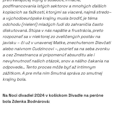
podfinancovania istých sektorov a mnohých ďalších
kopiacich sa ťažkostí, ktorými sa viaceré, najmä stredo–
a východoeurópske krajiny musia brodiť, je téma
odchodu (nielen!) mladých ľudí do zahraničia často
diskutovaná. Stúpa v nás napätie a frustrácia, preto
rozpoznať sa v niektorej zo zveličených postáv na
javisku – či už v unavenej Matke, znechutenom Dievčati
alebo naivnom Cudzincovi –, pozrieť sa na seba zvonku
a cez Zmestnanca si pripomenúť absurditu ale i
nevyhnutnosť našich otázok, snov a nášho čakania na
odpovede… Tento proces môže byť až intímnym
zážitkom. A pre mňa ním Smutná správa zo smutnej
krajiny bola.
Na Noci divadiel 2024 v košickom Divadle na peróne
bola Zdenka Bodnárová: