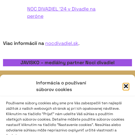
NOC DIVADIEL ’24 v Divadle na
peróne
Viac informácií na
nocdivadiel.sk
.
JAVISKO – mediálny partner Noci divadiel
Informácia o používaní
JAVISKO
súborov cookies
ISSN: 2730-1257
e-mail: javisko.noc@nocka.sk
Používame súbory cookies aby sme pre Vás zabezpečili ten najlepší
zážitok z našich webových stránok aj pri ich opakovanej návšteve.
Kliknutím na tlačidlo “Prijať” nám udelíte Váš súhlas s použitím
Nám. SNP č. 12, 812 34 Bratislava 1
všetkých súborov cookies. Detailne môžete použitie súborov cookies
Slovenská republika
nastaviť kliknutím na tlačidlo "Nastavenie cookies". Nesúhlas alebo
odvolanie súhlasu môže nepriaznivo ovplyvniť určité vlastnosti a