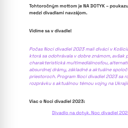
Tohtoročným mottom je NA DOTYK – poukazujúc
medzi divadlami navzájom.
Vidíme sa v divadle!
Počas Noci divadiel 2023 mali diváci v Koši
ktorá sa odohrávala v dobre známom, avšak p
charakteristická multimediálnosťou, alternat
absurdnej drámy, základné a aktuálne spoloče
priestoroch. Program Noci divadiel 2023 sa r
rozprávku s aktuálnou témou vojny na Ukraji
Viac o Noci divadiel 2023:
Divadlo na dotyk. Noc divadiel 20