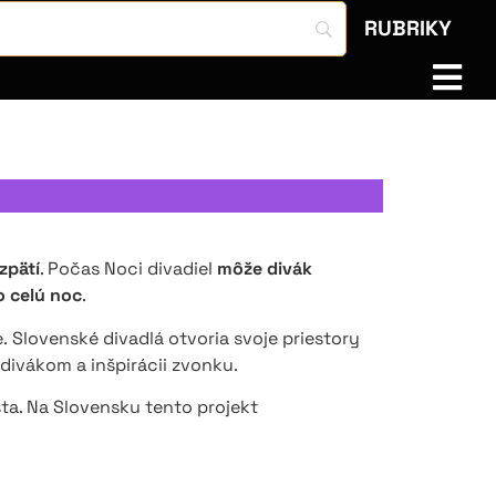
RUBRIKY
zpätí
. Počas Noci divadiel
môže divák
o celú noc
.
.
Slovenské divadlá otvoria svoje priestory
vákom a inšpirácii zvonku.
šta. Na Slovensku tento projekt