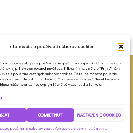
Informácia o používaní súborov cookies
bory cookies aby sme pre Vás zabezpečili ten najlepší zážitok z našich
JAVISKO
ánok aj pri ich opakovanej návšteve. Kliknutím na tlačidlo “Prijať” nám
súhlas s použitím všetkých súborov cookies. Detailne môžete použitie
ISSN: 2730-1257
ies nastaviť kliknutím na tlačidlo "Nastavenie cookies". Nesúhlas alebo
e-mail: javisko.noc@nocka.sk
hlasu môže nepriaznivo ovplyvniť určité vlastnosti a funkcie.
Nám. SNP č. 12, 812 34 Bratislava 1
ieb
Slovenská republika
RIJAŤ
ODMIETNUŤ
NASTAVENIE COOKIES
2023–2025 ©
Národné osvetové centrum
Všetky práva vyhradené.
ásady používania súborov cookie
Vyhlásenie o ochrane súkromia
Logofont by
Peter Biľak
.