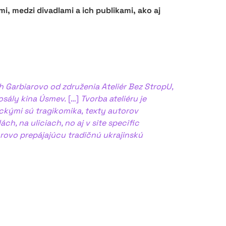
, medzi divadlami a ich publikami, ako aj
ch
Garbiarovo
od združenia Ateliér Bez StropU,
osály kina Úsmev.
[…]
Tvorba ateliéru je
ickými sú tragikomika, texty autorov
, na uliciach, no aj v site specific
arovo prepájajúcu tradičnú ukrajinskú