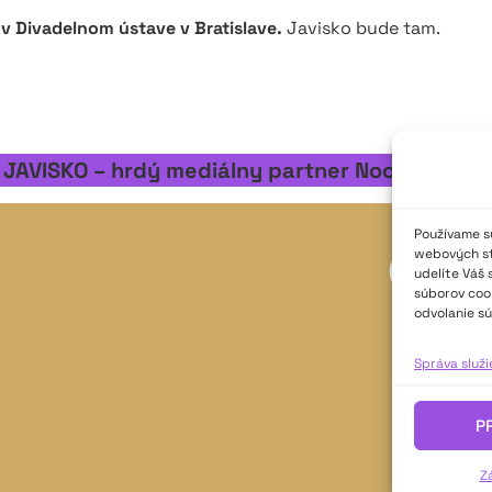
 v Divadelnom ústave v Bratislave.
Javisko bude tam.
JAVISKO – hrdý mediálny partner Noci divadiel
Používame sú
webových str
udelíte Váš 
súborov cook
odvolanie sú
Správa služ
P
Z