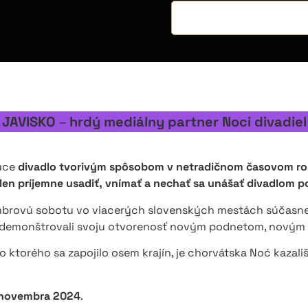
JAVISKO
–
hrdý mediálny partner Noci divadiel
júce
divadlo tvorivým spôsobom v netradičnom časovom ro
 len príjemne usadiť, vnímať a nechať sa unášať divadlom p
embrovú sobotu vo viacerých slovenských mestách súčasne
demonštrovali svoju otvorenosť novým podnetom, novým di
o ktorého sa zapojilo osem krajín, je chorvátska Noć kazali
 novembra 2024
.