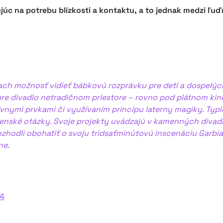
 na potrebu blízkosti a kontaktu, a to jednak medzi ľuďmi
ciach možnosť vidieť bábkovú rozprávku pre deti a dospelý
re divadlo netradičnom priestore – rovno pod plátnom kin
ívnymi prvkami či využívaním princípu laterny magiky. Typ
nské otázky. Svoje projekty uvádzajú v kamenných divadlách
ozhodli obohatiť o svoju tridsaťminútovú inscenáciu Garbi
ne.
24