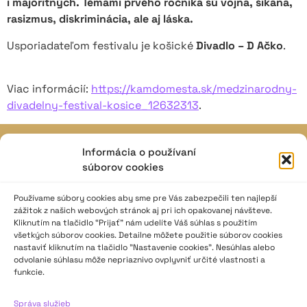
i majoritných. Témami prvého ročníka sú vojna, šikana,
rasizmus, diskriminácia, ale aj láska.
Usporiadateľom festivalu je košické
Divadlo – D Ačko
.
Viac informácií:
https://kamdomesta.sk/medzinarodny-
divadelny-festival-kosice_12632313
.
Informácia o používaní
JAVISKO
súborov cookies
ISSN: 2730-1257
e-mail: javisko.noc@nocka.sk
Používame súbory cookies aby sme pre Vás zabezpečili ten najlepší
zážitok z našich webových stránok aj pri ich opakovanej návšteve.
Kliknutím na tlačidlo “Prijať” nám udelíte Váš súhlas s použitím
Nám. SNP č. 12, 812 34 Bratislava 1
všetkých súborov cookies. Detailne môžete použitie súborov cookies
Slovenská republika
nastaviť kliknutím na tlačidlo "Nastavenie cookies". Nesúhlas alebo
odvolanie súhlasu môže nepriaznivo ovplyvniť určité vlastnosti a
2023–2025 ©
Národné osvetové centrum
funkcie.
Všetky práva vyhradené.
Správa služieb
Logofont by
Peter Biľak
.