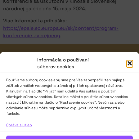
Konferencia sa uskutoční v Kinosále Slovenskej
národnej galérie dňa 15. mája 2024.
Viac informácií a prihláška:
https://epale.ec.europa.eu/sk/content/program-
konferencie-zverejneny
.
JAVISKO
Informácia o používaní
súborov cookies
ISSN: 2730-1257
e-mail: javisko.noc@nocka.sk
Používame súbory cookies aby sme pre Vás zabezpečili ten najlepší
zážitok z našich webových stránok aj pri ich opakovanej návšteve.
Nám. SNP č. 12, 812 34 Bratislava 1
Kliknutím na tlačidlo “Prijať” nám udelíte Váš súhlas s použitím
všetkých súborov cookies. Detailne môžete použitie súborov cookies
Slovenská republika
nastaviť kliknutím na tlačidlo "Nastavenie cookies". Nesúhlas alebo
odvolanie súhlasu môže nepriaznivo ovplyvniť určité vlastnosti a
2023–2025 ©
Národné osvetové centrum
funkcie.
Všetky práva vyhradené.
Správa služieb
Logofont by
Peter Biľak
.