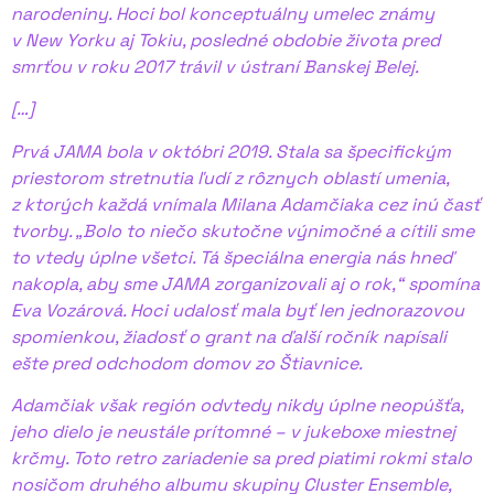
narodeniny. Hoci bol konceptuálny umelec známy
v New Yorku aj Tokiu, posledné obdobie života pred
smrťou v roku 2017 trávil v ústraní Banskej Belej.
[…]
Prvá JAMA bola v októbri 2019. Stala sa špecifickým
priestorom stretnutia ľudí z rôznych oblastí umenia,
z ktorých každá vnímala Milana Adamčiaka cez inú časť
tvorby. „Bolo to niečo skutočne výnimočné a cítili sme
to vtedy úplne všetci. Tá špeciálna energia nás hneď
nakopla, aby sme JAMA zorganizovali aj o rok,“ spomína
Eva Vozárová. Hoci udalosť mala byť len jednorazovou
spomienkou, žiadosť o grant na ďalší ročník napísali
ešte pred odchodom domov zo Štiavnice.
Adamčiak však región odvtedy nikdy úplne neopúšťa,
jeho dielo je neustále prítomné – v jukeboxe miestnej
krčmy. Toto retro zariadenie sa pred piatimi rokmi stalo
nosičom druhého albumu skupiny Cluster Ensemble,