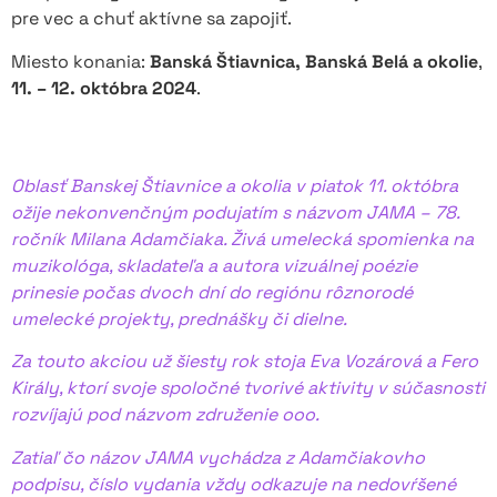
pre vec a chuť aktívne sa zapojiť.
Miesto konania:
Banská Štiavnica, Banská Belá a okolie
,
11. – 12. októbra 2024
.
Oblasť Banskej Štiavnice a okolia v piatok 11. októbra
ožije nekonvenčným podujatím s názvom JAMA – 78.
ročník Milana Adamčiaka. Živá umelecká spomienka na
muzikológa, skladateľa a autora vizuálnej poézie
prinesie počas dvoch dní do regiónu rôznorodé
umelecké projekty, prednášky či dielne.
Za touto akciou už šiesty rok stoja Eva Vozárová a Fero
Király, ktorí svoje spoločné tvorivé aktivity v súčasnosti
rozvíjajú pod názvom združenie ooo.
Zatiaľ čo názov JAMA vychádza z Adamčiakovho
podpisu, číslo vydania vždy odkazuje na nedovŕšené