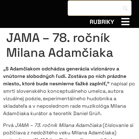
RUBRIKY
JAMA – 78. ročník
Milana Adamčiaka
„S Adamčiakom odchádza generácia vizionárov a
vnútorne slobodných ľudí. Zostáva po nich prázdne
miesto, ktoré bude nesmierne ťažké zaplniť,“
napísal po
smrti slovenského konceptuálneho umelca, autora
vizuálnej poézie, experimentálneho hudobníka a
skladateľa a v neposlednom rade muzikológa Milana
Adamčiaka kurátor a teoretik Daniel Grúň.
Prvá
JAMA – 73. ročník Milana Adamčiaka
(číslovanie si
požičiava z nedožitého veku Milana Adamčiaka)