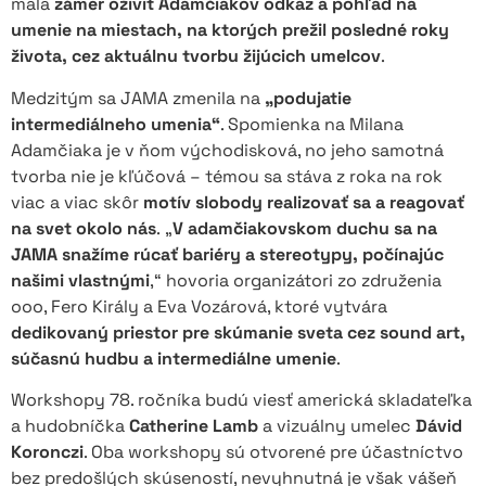
mala
zámer oživiť Adamčiakov odkaz a pohľad na
umenie na miestach, na ktorých prežil posledné roky
života, cez aktuálnu tvorbu žijúcich umelcov
.
Medzitým sa JAMA zmenila na
„podujatie
intermediálneho umenia“
. Spomienka na Milana
Adamčiaka je v ňom východisková, no jeho samotná
tvorba nie je kľúčová – témou sa stáva z roka na rok
viac a viac skôr
motív slobody realizovať sa a reagovať
na svet okolo nás
. „
V adamčiakovskom duchu sa na
JAMA snažíme rúcať bariéry a stereotypy, počínajúc
našimi vlastnými
,“ hovoria organizátori zo združenia
ooo, Fero Király a Eva Vozárová, ktoré vytvára
dedikovaný priestor pre skúmanie sveta cez sound art,
súčasnú hudbu a intermediálne umenie
.
Workshopy 78. ročníka budú viesť americká skladateľka
a hudobníčka
Catherine Lamb
a vizuálny umelec
Dávid
Koronczi
. Oba workshopy sú otvorené pre účastníctvo
bez predošlých skúseností, nevyhnutná je však vášeň