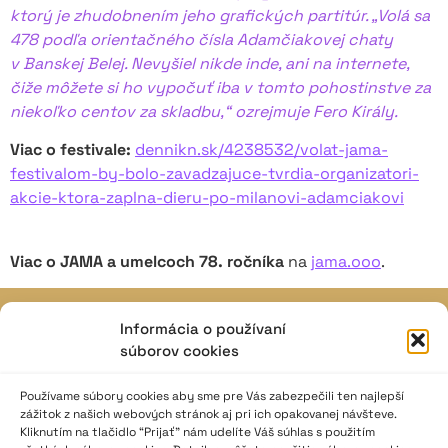
ktorý je zhudobnením jeho grafických partitúr. „Volá sa
478 podľa orientačného čísla Adamčiakovej chaty
v Banskej Belej. Nevyšiel nikde inde, ani na internete,
čiže môžete si ho vypočuť iba v tomto pohostinstve za
niekoľko centov za skladbu,“ ozrejmuje Fero Király.
Viac o festivale:
dennikn.sk/4238532/volat-jama-
festivalom-by-bolo-zavadzajuce-tvrdia-organizatori-
akcie-ktora-zaplna-dieru-po-milanovi-adamciakovi
Viac o JAMA a umelcoch 78. ročníka
na
jama.ooo
.
Informácia o používaní
JAVISKO
súborov cookies
ISSN: 2730-1257
e-mail: javisko.noc@nocka.sk
Používame súbory cookies aby sme pre Vás zabezpečili ten najlepší
zážitok z našich webových stránok aj pri ich opakovanej návšteve.
Kliknutím na tlačidlo “Prijať” nám udelíte Váš súhlas s použitím
Nám. SNP č. 12, 812 34 Bratislava 1