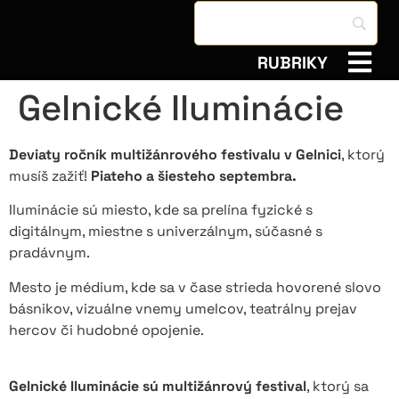
RUBRIKY
Gelnické Iluminácie
Deviaty ročník multižánrového festivalu v Gelnici
, ktorý
musíš zažiť!
Piateho a šiesteho septembra.
Iluminácie sú miesto, kde sa prelína fyzické s
digitálnym, miestne s univerzálnym, súčasné s
pradávnym.
Mesto je médium, kde sa v čase strieda hovorené slovo
básnikov, vizuálne vnemy umelcov, teatrálny prejav
hercov či hudobné opojenie.
Gelnické Iluminácie sú multižánrový festival
, ktorý sa