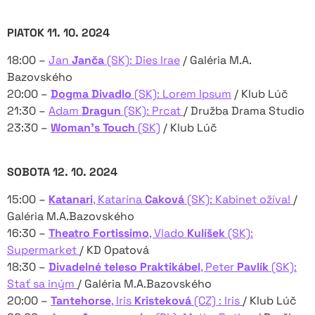
PIATOK 11. 10. 2024
18:00 –
Jan
Janča
(SK): Dies Irae
/ Galéria M.A.
Bazovského
20:00 –
Dogma Divadlo
(SK): Lorem Ipsum
/ Klub Lúč
21:30 –
Adam
Dragun
(SK): Prcat
/ Družba Drama Studio
23:30 –
Woman’s Touch
(SK)
/ Klub Lúč
SOBOTA 12. 10. 2024
15:00 –
Katanari
, Katarína
Caková
(SK): Kabinet ožíva!
/
Galéria M.A.Bazovského
16:30 –
Theatro Fortissimo
, Vlado
Kulíšek
(SK):
Supermarket
/ KD Opatová
18:30 –
Divadelné teleso Praktikábel
, Peter
Pavlík
(SK):
Stať sa iným
/ Galéria M.A.Bazovského
20:00 –
Tantehorse
, Iris
Kristeková
(CZ) : Iris
/ Klub Lúč