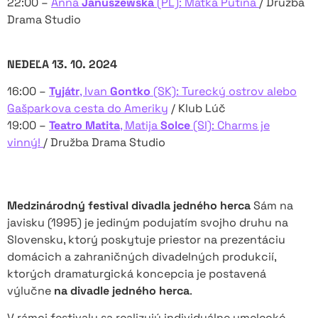
22:00 –
Anna
Januszewska
(PL): Matka Putina
/ Družba
Drama Studio
NEDEĽA 13. 10. 2024
16:00 –
Tyjátr
, Ivan
Gontko
(SK): Turecký ostrov alebo
Gašparkova cesta do Ameriky
/ Klub Lúč
19:00 –
Teatro Matita
, Matija
Solce
(SI): Charms je
vinný!
/ Družba Drama Studio
Medzinárodný festival divadla jedného herca
Sám na
javisku (1995) je jediným podujatím svojho druhu na
Slovensku, ktorý poskytuje priestor na prezentáciu
domácich a zahraničných divadelných produkcií,
ktorých dramaturgická koncepcia je postavená
výlučne
na divadle jedného herca
.
V rámci festivalu sa realizujú individuálne umelecké