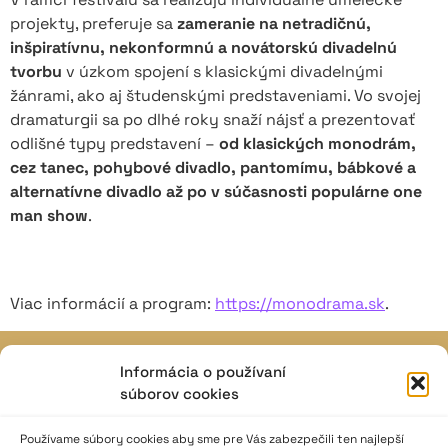
projekty, preferuje sa
zameranie na netradičnú,
inšpiratívnu, nekonformnú a novátorskú divadelnú
tvorbu
v úzkom spojení s klasickými divadelnými
žánrami, ako aj študenskými predstaveniami. Vo svojej
dramaturgii sa po dlhé roky snaží nájsť a prezentovať
odlišné typy predstavení –
od klasických monodrám,
cez tanec, pohybové divadlo, pantomímu, bábkové a
alternatívne divadlo až po v súčasnosti populárne one
man show
.
Viac informácií a program:
https://monodrama.sk
.
Informácia o používaní
JAVISKO
súborov cookies
ISSN: 2730-1257
e-mail: javisko.noc@nocka.sk
Používame súbory cookies aby sme pre Vás zabezpečili ten najlepší