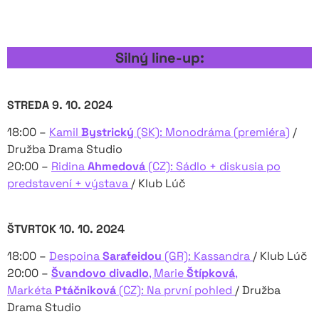
Silný line-up:
STREDA 9. 10. 2024
18:00 –
Kamil
Bystrický
(SK): Monodráma (premiéra)
/
Družba Drama Studio
20:00 –
Ridina
Ahmedová
(CZ): Sádlo + diskusia po
predstavení + výstava
/ Klub Lúč
ŠTVRTOK 10. 10. 2024
18:00 –
Despoina
Sarafeidou
(GR): Kassandra
/ Klub Lúč
20:00 –
Švandovo divadlo
, Marie
Štípková
,
Markéta
Ptáčniková
(CZ): Na první pohled
/ Družba
Drama Studio