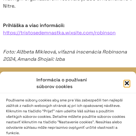
Nitre.
Prihláška a viac informácií:
https://tristosedemnastka.wixsite.com/robinson
Foto: Alžbeta Mikleová, víťazná inscenácia Robinsona
2024, Amanda Shojaii: Izba
Informácia o používaní
JAVISKO
súborov cookies
ISSN: 2730-1257
e-mail: javisko.noc@nocka.sk
Používame súbory cookies aby sme pre Vás zabezpečili ten najlepší
zážitok z našich webových stránok aj pri ich opakovanej návšteve.
Kliknutím na tlačidlo “Prijať” nám udelíte Váš súhlas s použitím
Nám. SNP č. 12, 812 34 Bratislava 1
všetkých súborov cookies. Detailne môžete použitie súborov cookies
Slovenská republika
nastaviť kliknutím na tlačidlo "Nastavenie cookies". Nesúhlas alebo
odvolanie súhlasu môže nepriaznivo ovplyvniť určité vlastnosti a
2023–2025 ©
Národné osvetové centrum
funkcie.