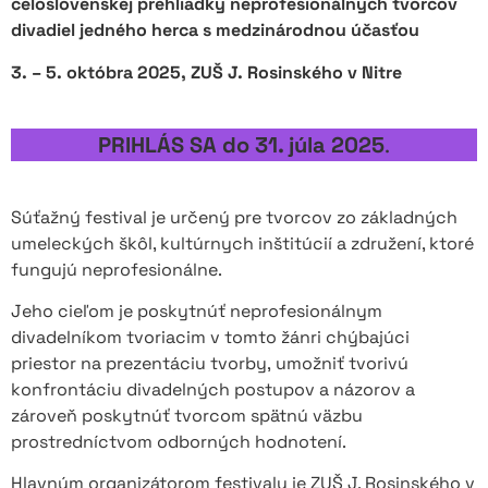
celoslovenskej prehliadky neprofesionálnych tvorcov
divadiel jedného herca s medzinárodnou účasťou
3. – 5. októbra 2025, ZUŠ J. Rosinského v Nitre
PRIHLÁS SA do 31. júla 2025
.
Súťažný festival je určený pre tvorcov zo základných
umeleckých škôl, kultúrnych inštitúcií a združení, ktoré
fungujú neprofesionálne.
Jeho cieľom je poskytnúť neprofesionálnym
divadelníkom tvoriacim v tomto žánri chýbajúci
priestor na prezentáciu tvorby, umožniť tvorivú
konfrontáciu divadelných postupov a názorov a
zároveň poskytnúť tvorcom spätnú väzbu
prostredníctvom odborných hodnotení.
Hlavným organizátorom festivalu je ZUŠ J. Rosinského v