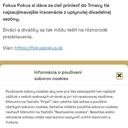
Fokus Pokus si dáva za cieľ priniesť do Trnavy tie
najzaujímavejšie inscenácie z uplynulej divadelnej
sezóny.
Diváci a diváčky sa tak môžu tešiť na rôznorodé
predstavenia.
Viac:
https://fokuspokus.sk
Informácia o používaní
JAVISKO
súborov cookies
ISSN: 2730-1257
e-mail: javisko.noc@nocka.sk
Používame súbory cookies aby sme pre Vás zabezpečili ten najlepší
zážitok z našich webových stránok aj pri ich opakovanej návšteve.
Kliknutím na tlačidlo “Prijať” nám udelíte Váš súhlas s použitím
Nám. SNP č. 12, 812 34 Bratislava 1
všetkých súborov cookies. Detailne môžete použitie súborov cookies
Slovenská republika
nastaviť kliknutím na tlačidlo "Nastavenie cookies". Nesúhlas alebo
odvolanie súhlasu môže nepriaznivo ovplyvniť určité vlastnosti a
2023–2025 ©
Národné osvetové centrum
funkcie.