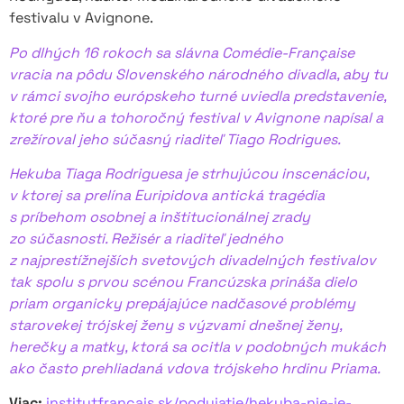
festivalu v Avignone.
Po dlhých 16 rokoch sa slávna Comédie-Française
vracia na pôdu Slovenského národného divadla, aby tu
v rámci svojho európskeho turné uviedla predstavenie,
ktoré pre ňu a tohoročný festival v Avignone napísal a
zrežíroval jeho súčasný riaditeľ Tiago Rodrigues.
Hekuba Tiaga Rodriguesa je strhujúcou inscenáciou,
v ktorej sa prelína Euripidova antická tragédia
s príbehom osobnej a inštitucionálnej zrady
zo súčasnosti. Režisér a riaditeľ jedného
z najprestížnejších svetových divadelných festivalov
tak spolu s prvou scénou Francúzska prináša dielo
priam organicky prepájajúce nadčasové problémy
starovekej trójskej ženy s výzvami dnešnej ženy,
herečky a matky, ktorá sa ocitla v podobných mukách
ako často prehliadaná vdova trójskeho hrdinu Priama.
Viac:
institutfrancais.sk/podujatie/hekuba-nie-je-