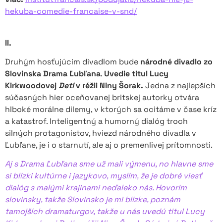
hekuba-comedie-francaise-v-snd/
II.
Druhým hosťujúcim divadlom bude
národné divadlo zo
Slovinska Drama Ľubľana
.
Uvedie titul Lucy
Kirkwoodovej
Deti
v réžii Niny Šorak.
Jedna z najlepších
súčasných hier oceňovanej britskej autorky otvára
hlboké morálne dilemy, v ktorých sa ocitáme v čase kríz
a katastrof. Inteligentný a humorný dialóg troch
silných protagonistov, hviezd národného divadla v
Ľubľane, je i o starnutí, ale aj o premenlivej prítomnosti.
Aj s Drama Ľubľana sme už mali výmenu, no hlavne sme
si blízki kultúrne i jazykovo, myslím, že je dobré viesť
dialóg s malými krajinami neďaleko nás. Hovorím
slovinsky, takže Slovinsko je mi blízke, poznám
tamojších dramaturgov, takže u nás uvedú titul Lucy