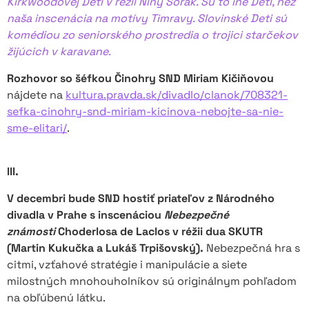
Kirkwoodovej Deti v réžii Niny Šorak. Sú to iné Deti, než
naša inscenácia na motívy Timravy. Slovinské Deti sú
komédiou zo seniorského prostredia o trojici starčekov
žijúcich v karavane.
Rozhovor so šéfkou Činohry SND Miriam Kičiňovou
nájdete na
kultura.pravda.sk/divadlo/clanok/708321-
sefka-cinohry-snd-miriam-kicinova-nebojte-sa-nie-
sme-elitari/
.
III.
V decembri bude SND hostiť priateľov z Národného
divadla v Prahe s inscenáciou
Nebezpečné
známosti
Choderlosa de Laclos v réžii dua SKUTR
(Martin Kukučka a Lukáš Trpišovský).
Nebezpečná hra s
citmi, vzťahové stratégie i manipulácie a siete
milostných mnohouholníkov sú originálnym pohľadom
na obľúbenú látku.