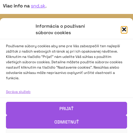
Viac info na
snd.sk
.
Informácia o používaní
JAVISKO
súborov cookies
ISSN: 2730-1257
e-mail: javisko.noc@nocka.sk
Používame súbory cookies aby sme pre Vás zabezpečili ten najlepší
zážitok z našich webových stránok aj pri ich opakovanej návšteve.
Kliknutím na tlačidlo “Prijať” nám udelíte Váš súhlas s použitím
Nám. SNP č. 12, 812 34 Bratislava 1
všetkých súborov cookies. Detailne môžete použitie súborov cookies
Slovenská republika
nastaviť kliknutím na tlačidlo "Nastavenie cookies". Nesúhlas alebo
odvolanie súhlasu môže nepriaznivo ovplyvniť určité vlastnosti a
2023–2025 ©
Národné osvetové centrum
funkcie.
Všetky práva vyhradené.
Správa služieb
Logofont by
Peter Biľak
.
PRIJAŤ
ODMIETNUŤ