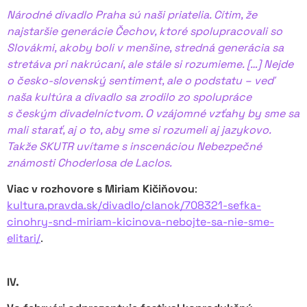
Národné divadlo Praha sú naši priatelia. Cítim, že
najstaršie generácie Čechov, ktoré spolupracovali so
Slovákmi, akoby boli v menšine, stredná generácia sa
stretáva pri nakrúcaní, ale stále si rozumieme. […] Nejde
o česko-slovenský sentiment, ale o podstatu – veď
naša kultúra a divadlo sa zrodilo zo spolupráce
s českým divadelníctvom. O vzájomné vzťahy by sme sa
mali starať, aj o to, aby sme si rozumeli aj jazykovo.
Takže SKUTR uvítame s inscenáciou Nebezpečné
známosti Choderlosa de Laclos.
Viac v rozhovore s Miriam Kičiňovou
:
kultura.pravda.sk/divadlo/clanok/708321-sefka-
cinohry-snd-miriam-kicinova-nebojte-sa-nie-sme-
elitari/
.
IV.