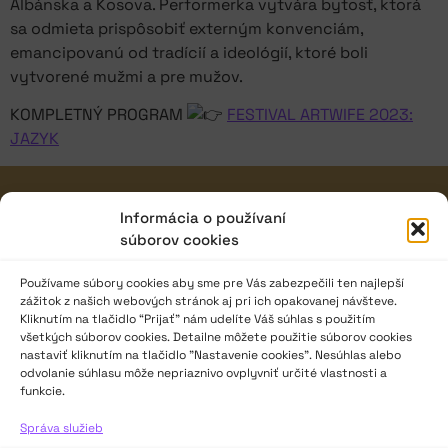
Albánska a Kosova. Performerka vytvára bytosť, ktorá
sa odmieta prispôsobiť externým konvenciám,
emancipovanú od tradícií a ideológií, ktoré boli
vytvorené mužmi a pre mužov.
KOMPLETNÝ PROGRAM
FESTIVAL ARTWIFE 2023:
JAZYK
JAVISKO
Informácia o používaní
súborov cookies
ISSN: 2730-1257
e-mail: javisko.noc@nocka.sk
Používame súbory cookies aby sme pre Vás zabezpečili ten najlepší
zážitok z našich webových stránok aj pri ich opakovanej návšteve.
Nám. SNP č. 12, 812 34 Bratislava 1
Kliknutím na tlačidlo “Prijať” nám udelíte Váš súhlas s použitím
všetkých súborov cookies. Detailne môžete použitie súborov cookies
Slovenská republika
nastaviť kliknutím na tlačidlo "Nastavenie cookies". Nesúhlas alebo
odvolanie súhlasu môže nepriaznivo ovplyvniť určité vlastnosti a
2023–2025 ©
Národné osvetové centrum
funkcie.
Všetky práva vyhradené.
Správa služieb
Logofont by
Peter Biľak
.