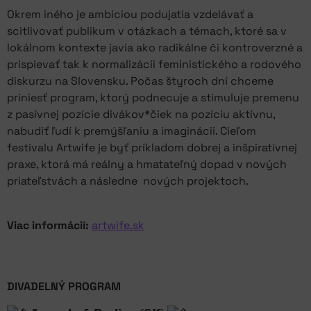
Okrem iného je ambíciou podujatia vzdelávať a
scitlivovať publikum v otázkach a témach, ktoré sa v
lokálnom kontexte javia ako radikálne či kontroverzné a
prispievať tak k normalizácii feministického a rodového
diskurzu na Slovensku. Počas štyroch dní chceme
priniesť program, ktorý podnecuje a stimuluje premenu
z pasívnej pozície divákov*čiek na pozíciu aktívnu,
nabudiť ľudí k premýšľaniu a imaginácii. Cieľom
festivalu Artwife je byť príkladom dobrej a inšpiratívnej
praxe, ktorá má reálny a hmatateľný dopad v nových
priateľstvách a následne nových projektoch.
Viac informácií:
artwife.sk
DIVADELNÝ PROGRAM