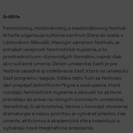
ArtWife
Feministický, medzinárodný a medziodborový festival
Artwife organizuje kultúrne centrum Diera do sveta v
Liptovskom Mikuláši. Hlavným zámerom festivalu je
prinášať verejnosti feministické myslenie, a to
prostredníctvom rôznorodých formátov, najmä však
skrz súčasné umenie. Okrem umeleckej časti je pre
festival zásadná aj vzdelávacia časť, ktorá na umeleckú
časť programu reaguje. Vďaka tejto fúzii sa festivalu
darí prepájať jednotlivcov*kyne a zoskupenia, ktoré
rozvíjajú feministické myslenie a zároveň ho aktívne
prenášajú do praxe na rôznych úrovniach: umeleckej,
teoretickej, či aktivistickej. Veríme v koncept otvorenej
dramaturgie a našou prioritou je vytvárať priestor, kde
umenie, aktivizmus a akademická sféra koexistujú a
vytvárajú nové imaginatívne prepojenia.