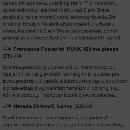
sa necítim ako žena, uverili by ste mi?” S humorom,
queer radosťou i zraniteľnosťou vás Black Dress
pozývajú na slávnostnú cestu sebapoznávania. Od
slnečnej terasy v Kalábrii, až po utopickú lyžiarsku
chatu. Inscenácia Black Dress vás rozosmeje, donúti
premýšlať a – predovšetkým – umožní pocítiť rozkoš.
𝗙𝗿𝗮𝗻𝗰𝗲𝘀𝗰𝗮 𝗙𝗼𝘀𝗰𝗮𝗿𝗶𝗻𝗶: 𝗣𝗨𝗡𝗞. 𝗞𝗶𝗹𝗹 𝗺𝗲 𝗽𝗹𝗲𝗮𝘀𝗲
(𝗜𝗧)
Dve telá, prechádzajúce neustálou transformáciou.
Spája ich rovnaký protest, rovnaký hnev a vášeň pre
život, predstavujú rebéliu a bláznovstvo, lásku a rovnosť
a predvádzajú živý manifest feminizmu, odvahy, sily,
irónie a slobody. Inšpirované punkovou revolúciou.
𝗡𝗮𝘁𝗮𝘀̌𝗮 𝗭̌𝗶𝘃𝗸𝗼𝘃𝗶𝗰̌: 𝗦𝗼𝗻𝗻𝘆 (𝗦𝗜)
Predstavenie inšpirované príbehmi tzv. „burleší“ –
zaprisahaných panien z odľahlých oblastí Čiernej Hory,