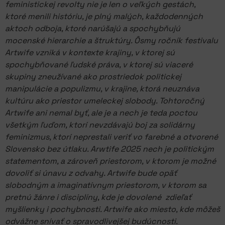
feministickej revolty nie je len o veľkých gestách,
ktoré menili históriu, je plný malých, každodenných
aktoch odboja, ktoré narúšajú a spochybňujú
mocenské hierarchie a štruktúry. Ôsmy ročník festivalu
Artwife vzniká v kontexte krajiny, v ktorej sú
spochybňované ľudské práva, v ktorej sú viaceré
skupiny zneužívané ako prostriedok politickej
manipulácie a populizmu, v krajine, ktorá neuznáva
kultúru ako priestor umeleckej slobody. Tohtoročný
Artwife ani nemal byť, ale je a nech je teda poctou
všetkým ľuďom, ktorí nevzdávajú boj za solidárny
feminizmus, ktorí neprestali veriť vo farebné a otvorené
Slovensko bez útlaku. Arwtife 2025 nech je politickým
statementom, a zároveň priestorom, v ktorom je možné
dovoliť si únavu z odvahy. Artwife bude opäť
slobodným a imaginatívnym priestorom, v ktorom sa
pretnú žánre i disciplíny, kde je dovolené zdieľať
myšlienky i pochybnosti. Artwife ako miesto, kde môžeš
odvážne snívať o spravodlivejšej budúcnosti.