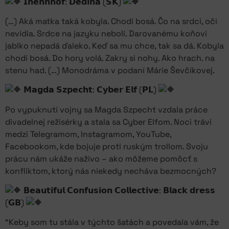
𝗜𝗻𝗲𝗻𝗻𝗵𝗼𝗳: 𝗗𝗲𝗱𝗶𝗻𝗮 (𝗦𝗞)
(…) Aká matka taká kobyla. Chodí bosá. Čo na srdci, oči
nevidia. Srdce na jazyku nebolí. Darovanému koňovi
jablko nepadá ďaleko. Keď sa mu chce, tak sa dá. Kobyla
chodí bosá. Do hory volá. Zakry si nohy. Ako hrach. na
stenu had. (…) Monodráma v podaní Márie Ševčíkovej.
𝗠𝗮𝗴𝗱𝗮 𝗦𝘇𝗽𝗲𝗰𝗵𝘁: 𝗖𝘆𝗯𝗲𝗿 𝗘𝗹𝗳 (𝗣𝗟)
Po vypuknutí vojny sa Magda Szpecht vzdala práce
divadelnej režisérky a stala sa Cyber Elfom. Noci trávi
medzi Telegramom, Instagramom, YouTube,
Facebookom, kde bojuje proti ruským trollom. Svoju
prácu nám ukáže naživo – ako môžeme pomôcť s
konfliktom, ktorý nás niekedy necháva bezmocných?
𝗕𝗲𝗮𝘂𝘁𝗶𝗳𝘂𝗹 𝗖𝗼𝗻𝗳𝘂𝘀𝗶𝗼𝗻 𝗖𝗼𝗹𝗹𝗲𝗰𝘁𝗶𝘃𝗲: 𝗕𝗹𝗮𝗰𝗸 𝗱𝗿𝗲𝘀𝘀
(𝗚𝗕)
“Keby som tu stála v týchto šatách a povedala vám, že