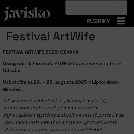
RUBRIKY
Festival ArtWife
FESTIVAL ARTWIFE 2025: ODVAHA
Ôsmy ročník
Festivalu ArtWife
bude venovaný téme
Odvaha
.
Uskutoční sa 20. – 23. augusta 2025 v Liptovskom
Mikuláši.
Žiť aktívne feministické myšlienky si vyžaduje
odhodlanie. Prehovoriť, pomenovať veci v
zlyhávajúcom systéme a skúsiť ho meniť, postaviť sa
voči neprávosti, nebáť sa a hlavne vytvrvať. Ustáť
útoky a osočovania. Dá sa to vôbec? Príbeh