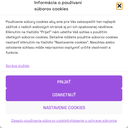
Informácia o používaní
súborov cookies
2023–2025 ©
Národné osvetové centrum
Všetky práva vyhradené.
Používame súbory cookies aby sme pre Vás zabezpečili ten najlepší
Logofont by
Peter Biľak
.
zážitok z našich webových stránok aj pri ich opakovanej návšteve.
Kliknutím na tlačidlo “Prijať” nám udelíte Váš súhlas s použitím
všetkých súborov cookies. Detailne môžete použitie súborov cookies
nastaviť kliknutím na tlačidlo "Nastavenie cookies". Nesúhlas alebo
odvolanie súhlasu môže nepriaznivo ovplyvniť určité vlastnosti a
funkcie.
Správa služieb
PRIJAŤ
ODMIETNUŤ
NASTAVENIE COOKIES
Zásady používania súborov cookie
Vyhlásenie o ochrane súkromia