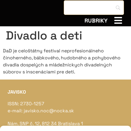
RUBRIKY
Divadlo a deti
DaD je celoštátny festival neprofesionálneho
činoherného, bábkového, hudobného a pohybového
divadla dospelých a mládežníckych divadelných
súborov s inscenáciami pre deti.
JAVISKO
ISSN: 2730-1257
e-mail: javisko.noc@nocka.sk
Nám. SNP č. 12, 812 34 Bratislava 1
Slovenská republika