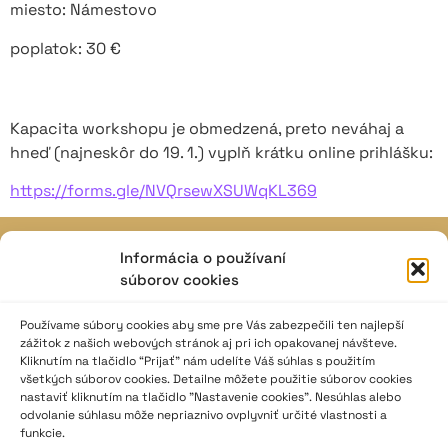
miesto: Námestovo
poplatok: 30 €
Kapacita workshopu je obmedzená, preto neváhaj a
hneď (najneskôr do 19. 1.) vyplň krátku online prihlášku:
https://forms.gle/NVQrsewXSUWqKL369
Informácia o používaní
JAVISKO
súborov cookies
ISSN: 2730-1257
e-mail: javisko.noc@nocka.sk
Používame súbory cookies aby sme pre Vás zabezpečili ten najlepší
zážitok z našich webových stránok aj pri ich opakovanej návšteve.
Kliknutím na tlačidlo “Prijať” nám udelíte Váš súhlas s použitím
Nám. SNP č. 12, 812 34 Bratislava 1
všetkých súborov cookies. Detailne môžete použitie súborov cookies
Slovenská republika
nastaviť kliknutím na tlačidlo "Nastavenie cookies". Nesúhlas alebo
odvolanie súhlasu môže nepriaznivo ovplyvniť určité vlastnosti a
funkcie.
2023–2025 ©
Národné osvetové centrum