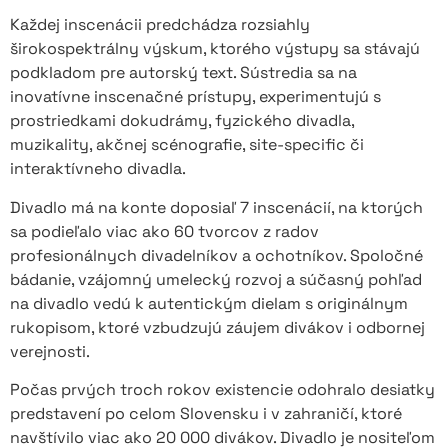
Každej inscenácii predchádza rozsiahly
širokospektrálny výskum, ktorého výstupy sa stávajú
podkladom pre autorský text. Sústredia sa na
inovatívne inscenačné prístupy, experimentujú s
prostriedkami dokudrámy, fyzického divadla,
muzikality, akčnej scénografie, site-specific či
interaktívneho divadla.
Divadlo má na konte doposiaľ 7 inscenácií, na ktorých
sa podieľalo viac ako 60 tvorcov z radov
profesionálnych divadelníkov a ochotníkov. Spoločné
bádanie, vzájomný umelecký rozvoj a súčasný pohľad
na divadlo vedú k autentickým dielam s originálnym
rukopisom, ktoré vzbudzujú záujem divákov i odbornej
verejnosti.
Počas prvých troch rokov existencie odohralo desiatky
predstavení po celom Slovensku i v zahraničí, ktoré
navštívilo viac ako 20 000 divákov. Divadlo je nositeľom