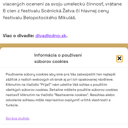
viacerých ocenení za svoju umeleckú činnosť, vrátane
6 cien z festivalu Scénická Žatva či hlavnej ceny
festivalu Belopotockého Mikuláš.
Viac o divadle:
divadlodno.sk
.
Informácia o používaní
JAVISKO
súborov cookies
ISSN: 2730-1257
e-mail: javisko.noc@nocka.sk
Používame súbory cookies aby sme pre Vás zabezpečili ten najlepší
zážitok z našich webových stránok aj pri ich opakovanej návšteve.
Kliknutím na tlačidlo “Prijať” nám udelíte Váš súhlas s použitím
Nám. SNP č. 12, 812 34 Bratislava 1
všetkých súborov cookies. Detailne môžete použitie súborov cookies
Slovenská republika
nastaviť kliknutím na tlačidlo "Nastavenie cookies". Nesúhlas alebo
odvolanie súhlasu môže nepriaznivo ovplyvniť určité vlastnosti a
funkcie.
2023–2025 ©
Národné osvetové centrum
Všetky práva vyhradené.
Správa služieb
Logofont by
Peter Biľak
.