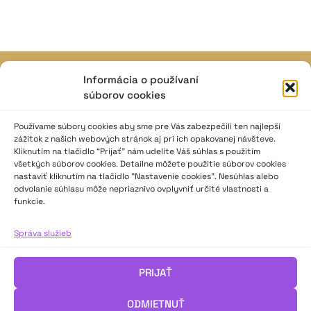
Informácia o používaní
JAVISKO
súborov cookies
ISSN: 2730-1257
e-mail: javisko.noc@nocka.sk
Používame súbory cookies aby sme pre Vás zabezpečili ten najlepší
zážitok z našich webových stránok aj pri ich opakovanej návšteve.
Kliknutím na tlačidlo “Prijať” nám udelíte Váš súhlas s použitím
Nám. SNP č. 12, 812 34 Bratislava 1
všetkých súborov cookies. Detailne môžete použitie súborov cookies
Slovenská republika
nastaviť kliknutím na tlačidlo "Nastavenie cookies". Nesúhlas alebo
odvolanie súhlasu môže nepriaznivo ovplyvniť určité vlastnosti a
funkcie.
2023–2025 ©
Národné osvetové centrum
Všetky práva vyhradené.
Správa služieb
Logofont by
Peter Biľak
.
PRIJAŤ
ODMIETNUŤ