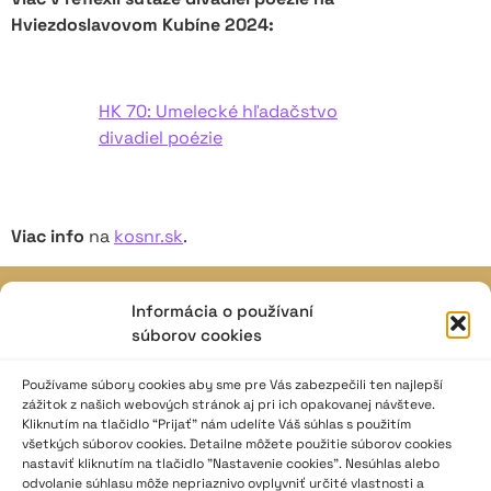
Hviezdoslavovom Kubíne 2024:
HK 70: Umelecké hľadačstvo
divadiel poézie
Viac info
na
kosnr.sk
.
Informácia o používaní
JAVISKO
súborov cookies
ISSN: 2730-1257
e-mail: javisko.noc@nocka.sk
Používame súbory cookies aby sme pre Vás zabezpečili ten najlepší
zážitok z našich webových stránok aj pri ich opakovanej návšteve.
Kliknutím na tlačidlo “Prijať” nám udelíte Váš súhlas s použitím
Nám. SNP č. 12, 812 34 Bratislava 1
všetkých súborov cookies. Detailne môžete použitie súborov cookies
Slovenská republika
nastaviť kliknutím na tlačidlo "Nastavenie cookies". Nesúhlas alebo
odvolanie súhlasu môže nepriaznivo ovplyvniť určité vlastnosti a