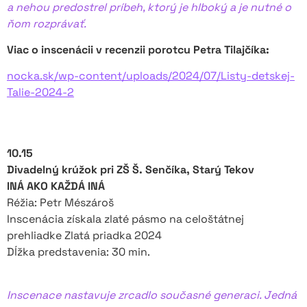
a nehou predostrel príbeh, ktorý je hlboký a je nutné o
ňom rozprávať.
Viac o inscenácii v recenzii porotcu Petra Tilajčíka:
nocka.sk/wp-content/uploads/2024/07/Listy-detskej-
Talie-2024-2
10.15
Divadelný krúžok pri ZŠ Š. Senčíka, Starý Tekov
INÁ AKO KAŽDÁ INÁ
Réžia: Petr Mészároš
Inscenácia získala zlaté pásmo na celoštátnej
prehliadke Zlatá priadka 2024
Dĺžka predstavenia: 30 min.
Inscenace nastavuje zrcadlo současné generaci. Jedná