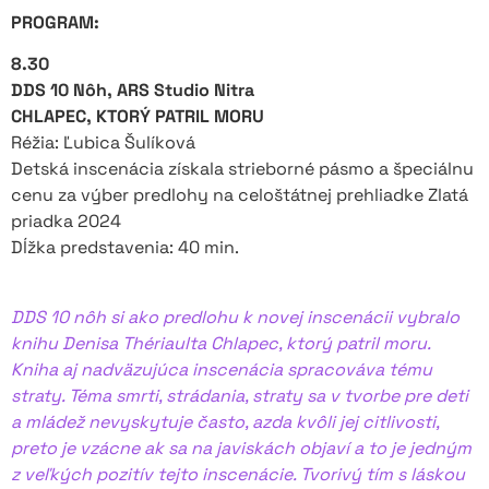
PROGRAM:
8.30
DDS 10 Nôh, ARS Studio Nitra
CHLAPEC, KTORÝ PATRIL MORU
Réžia: Ľubica Šulíková
Detská inscenácia získala strieborné pásmo a špeciálnu
cenu za výber predlohy na celoštátnej prehliadke Zlatá
priadka 2024
Dĺžka predstavenia: 40 min.
DDS 10 nôh si ako predlohu k novej inscenácii vybralo
knihu Denisa Thériaulta Chlapec, ktorý patril moru.
Kniha aj nadväzujúca inscenácia spracováva tému
straty. Téma smrti, strádania, straty sa v tvorbe pre deti
a mládež nevyskytuje často, azda kvôli jej citlivosti,
preto je vzácne ak sa na javiskách objaví a to je jedným
z veľkých pozitív tejto inscenácie. Tvorivý tím s láskou