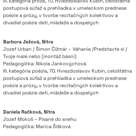
III. kategória próza, 70. Hviezdoslavov Kubín, celoštátna
postupová súťaž a prehliadka v umeleckom prednese
poézie a prózy, v tvorbe recitačných kolektívov a
divadiel poézie detí, mládeže a dospelých
Barbora Ježová, Nitra
Jozef Urban / Šimon Čižmár – Váhanie /Predstavte si /
Tvoje malé nebo (montáž básní)
Pedagogička: Nikola Jankovýchová
III. kategória poézia, 70. Hviezdoslavov Kubín, celoštátna
postupová súťaž a prehliadka v umeleckom prednese
poézie a prózy, v tvorbe recitačných kolektívov a
divadiel poézie detí, mládeže a dospelých
Daniela Račková, Nitra
Jozef Mokoš – Písané do snehu
Pedagogička: Marica Šišková