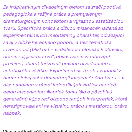
Za inšpiratívnym divadelným dielom sa zračí poctivá
pedagogická a režijná práca s premysleným
dramaturgickým konceptom a výraznou estetizáciou
tvaru. Špecifická práca s dĺžkou mizanscén ladená až
experimentálne, ich meditatívny charakter, odrážajúci
sa aj v hĺbke hereckého ponoru, a tiež tematická
invenčnosť (blízkosť – vzdialenosť človeka k človeku,
hranie rol, „sesterstvo“, objavovanie vzťahových
premien) charakterizovali povahu divadelného a
estetického zážitku. Experiment sa trochu vychýlil z
harmonickej osi v dramaturgii inscenačného tvaru – v
disonanciách v rámci jednotlivých zložiek naprieč
celou inscenáciou. Napriek tomu išlo o pôsobivú
generačnú výpoveď disponovaných interpretiek, ktorá
nerezignovala ani na vizuálnu prácu s metaforou, práve
naopak.
Viac v reflexii súťaže divadiel poézie na