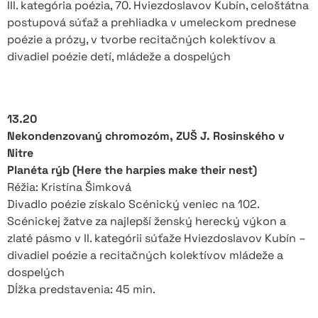
III. kategória poézia, 70. Hviezdoslavov Kubín, celoštátna
postupová súťaž a prehliadka v umeleckom prednese
poézie a prózy, v tvorbe recitačných kolektívov a
divadiel poézie detí, mládeže a dospelých
13.20
Nekondenzovaný chromozóm, ZUŠ J. Rosinského v
Nitre
Planéta rýb (Here the harpies make their nest)
Réžia: Kristína Šimková
Divadlo poézie získalo Scénický veniec na 102.
Scénickej žatve za najlepší ženský herecký výkon a
zlaté pásmo v II. kategórii súťaže Hviezdoslavov Kubín –
divadiel poézie a recitačných kolektívov mládeže a
dospelých
Dĺžka predstavenia: 45 min.