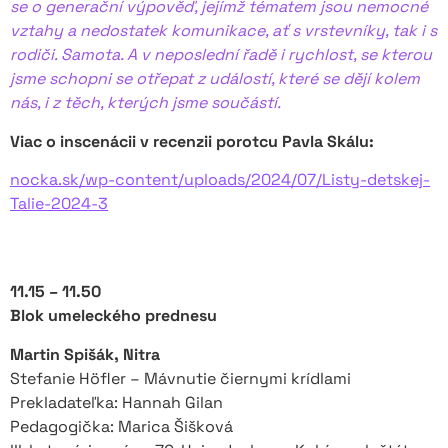
se o generační výpověď, jejímž tématem jsou nemocné
vztahy a nedostatek komunikace, ať s vrstevníky, tak i s
rodiči. Samota. A v neposlední řadě i rychlost, se kterou
jsme schopni se otřepat z událostí, které se dějí kolem
nás, i z těch, kterých jsme součástí.
Viac o inscenácii v recenzii porotcu Pavla Skálu:
nocka.sk/wp-content/uploads/2024/07/Listy-detskej-
Talie-2024-3
11.15 – 11.50
Blok umeleckého prednesu
Martin Spišák, Nitra
Stefanie Höfler – Mávnutie čiernymi krídlami
Prekladateľka: Hannah Gilan
Pedagogička: Marica Šišková