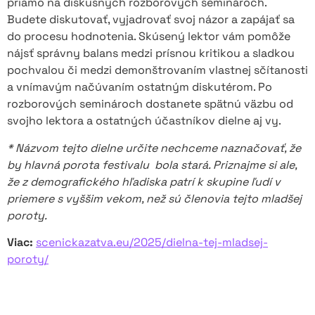
priamo na diskusných rozborových seminároch.
Budete diskutovať, vyjadrovať svoj názor a zapájať sa
do procesu hodnotenia. Skúsený lektor vám pomôže
nájsť správny balans medzi prísnou kritikou a sladkou
pochvalou či medzi demonštrovaním vlastnej sčítanosti
a vnímavým načúvaním ostatným diskutérom. Po
rozborových seminároch dostanete spätnú väzbu od
svojho lektora a ostatných účastníkov dielne aj vy.
* Názvom tejto dielne určite nechceme naznačovať, že
by hlavná porota festivalu bola stará. Priznajme si ale,
že z demografického hľadiska patrí k skupine ľudí v
priemere s vyššim vekom, než sú členovia tejto mladšej
poroty.
Viac:
scenickazatva.eu/2025/dielna-tej-mladsej-
poroty/