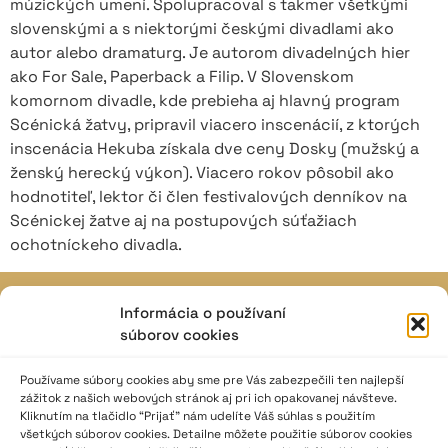
múzických umení. Spolupracoval s takmer všetkými
slovenskými a s niektorými českými divadlami ako
autor alebo dramaturg. Je autorom divadelných hier
ako For Sale, Paperback a Filip. V Slovenskom
komornom divadle, kde prebieha aj hlavný program
Scénická žatvy, pripravil viacero inscenácií, z ktorých
inscenácia Hekuba získala dve ceny Dosky (mužský a
ženský herecký výkon). Viacero rokov pôsobil ako
hodnotiteľ, lektor či člen festivalových denníkov na
Scénickej žatve aj na postupových súťažiach
ochotníckeho divadla.
Informácia o používaní
JAVISKO
súborov cookies
ISSN: 2730-1257
e-mail: javisko.noc@nocka.sk
Používame súbory cookies aby sme pre Vás zabezpečili ten najlepší
zážitok z našich webových stránok aj pri ich opakovanej návšteve.
Kliknutím na tlačidlo “Prijať” nám udelíte Váš súhlas s použitím
Nám. SNP č. 12, 812 34 Bratislava 1
všetkých súborov cookies. Detailne môžete použitie súborov cookies
Slovenská republika