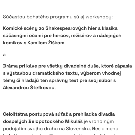
Súčasťou bohatého programu sú aj workshopy:
Komické scény zo Shakespearových hier a klasika
súčasnými očami pre hercov, režisérov a nádejných
komikov s Kamilom Žiškom
a
Dráma pri káve pre všetky divadelné duše, ktoré zápasia
s výstavbou dramatického textu, výberom vhodnej
témy či hľadajú ten správny text pre svoj súbor s
Alexandrou Štefkovou
.
Celoštátna postupová súťaž a prehliadka divadla
dospelých Belopotockého Mikuláš
je vrcholným
podujatím svojho druhu na Slovensku. Nesie meno