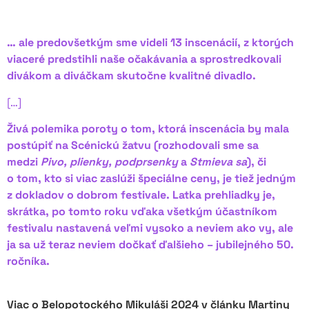
… ale predovšetkým sme videli 13 inscenácií, z ktorých
viaceré predstihli naše očakávania a sprostredkovali
divákom a diváčkam skutočne kvalitné divadlo.
[…]
Živá polemika poroty o tom, ktorá inscenácia by mala
postúpiť na Scénickú žatvu (rozhodovali sme sa
medzi
Pivo, plienky, podprsenky
a
Stmieva sa
), či
o tom, kto si viac zaslúži špeciálne ceny, je tiež jedným
z dokladov o dobrom festivale. Latka prehliadky je,
skrátka, po tomto roku vďaka všetkým účastníkom
festivalu nastavená veľmi vysoko a neviem ako vy, ale
ja sa už teraz neviem dočkať ďalšieho – jubilejného 50.
ročníka.
Viac o Belopotockého Mikuláši 2024 v článku Martiny