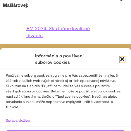
Mašlárovej:
BM 2024: Skutočne kvalitné
divadlo
Informácia o používaní
JAVISKO
súborov cookies
ISSN: 2730-1257
e-mail: javisko.noc@nocka.sk
Používame súbory cookies aby sme pre Vás zabezpečili ten najlepší
zážitok z našich webových stránok aj pri ich opakovanej návšteve.
Kliknutím na tlačidlo “Prijať” nám udelíte Váš súhlas s použitím
Nám. SNP č. 12, 812 34 Bratislava 1
všetkých súborov cookies. Detailne môžete použitie súborov cookies
Slovenská republika
nastaviť kliknutím na tlačidlo "Nastavenie cookies". Nesúhlas alebo
odvolanie súhlasu môže nepriaznivo ovplyvniť určité vlastnosti a
funkcie.
2023–2025 ©
Národné osvetové centrum
Všetky práva vyhradené.
Správa služieb
Logofont by
Peter Biľak
.