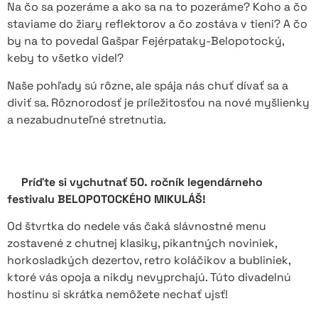
Na čo sa pozeráme a ako sa na to pozeráme? Koho a čo
staviame do žiary reflektorov a čo zostáva v tieni? A čo
by na to povedal Gašpar Fejérpataky-Belopotocký,
keby to všetko videl?
Naše pohľady sú rôzne, ale spája nás chuť dívať sa a
diviť sa. Rôznorodosť je príležitosťou na nové myšlienky
a nezabudnuteľné stretnutia.
Príďte si vychutnať 50. ročník legendárneho
festivalu BELOPOTOCKÉHO MIKULÁŠ!
Od štvrtka do nedele vás čaká slávnostné menu
zostavené z chutnej klasiky, pikantných noviniek,
horkosladkých dezertov, retro koláčikov a bubliniek,
ktoré vás opoja a nikdy nevyprchajú. Túto divadelnú
hostinu si skrátka nemôžete nechať ujsť!