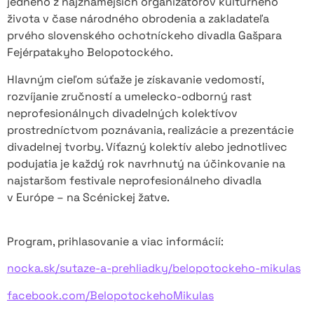
jedného z najznámejších organizátorov kultúrneho
života v čase národného obrodenia a zakladateľa
prvého slovenského ochotníckeho divadla Gašpara
Fejérpatakyho Belopotockého.
Hlavným cieľom súťaže je získavanie vedomostí,
rozvíjanie zručností a umelecko-odborný rast
neprofesionálnych divadelných kolektívov
prostredníctvom poznávania, realizácie a prezentácie
divadelnej tvorby. Víťazný kolektív alebo jednotlivec
podujatia je každý rok navrhnutý na účinkovanie na
najstaršom festivale neprofesionálneho divadla
v Európe – na Scénickej žatve.
Program, prihlasovanie a viac informácií:
nocka.sk/sutaze-a-prehliadky/belopotockeho-mikulas
facebook.com/BelopotockehoMikulas