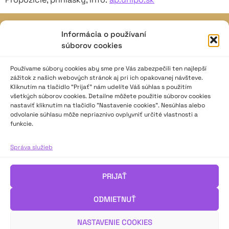
Informácia o používaní
JAVISKO
súborov cookies
ISSN: 2730-1257
e-mail: javisko.noc@nocka.sk
Používame súbory cookies aby sme pre Vás zabezpečili ten najlepší
zážitok z našich webových stránok aj pri ich opakovanej návšteve.
Kliknutím na tlačidlo “Prijať” nám udelíte Váš súhlas s použitím
Nám. SNP č. 12, 812 34 Bratislava 1
všetkých súborov cookies. Detailne môžete použitie súborov cookies
Slovenská republika
nastaviť kliknutím na tlačidlo "Nastavenie cookies". Nesúhlas alebo
odvolanie súhlasu môže nepriaznivo ovplyvniť určité vlastnosti a
funkcie.
2023–2025 ©
Národné osvetové centrum
Všetky práva vyhradené.
Správa služieb
Logofont by
Peter Biľak
.
PRIJAŤ
ODMIETNUŤ
NASTAVENIE COOKIES