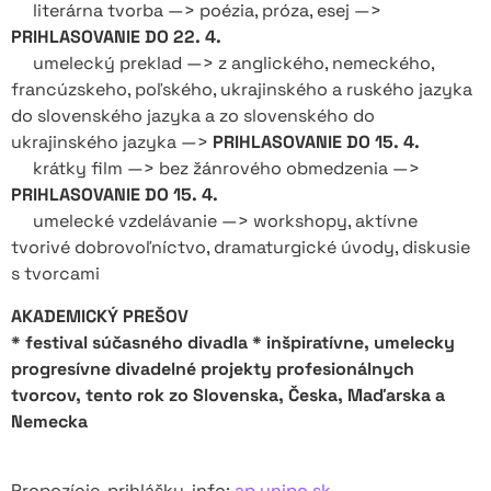
literárna tvorba —> poézia, próza, esej —>
PRIHLASOVANIE DO 22. 4.
umelecký preklad —> z anglického, nemeckého,
francúzskeho, poľského, ukrajinského a ruského jazyka
do slovenského jazyka a zo slovenského do
ukrajinského jazyka —>
PRIHLASOVANIE DO 15. 4.
krátky film —> bez žánrového obmedzenia —>
PRIHLASOVANIE DO 15. 4.
umelecké vzdelávanie —> workshopy, aktívne
tvorivé dobrovoľníctvo, dramaturgické úvody, diskusie
s tvorcami
AKADEMICKÝ PREŠOV
* festival súčasného divadla * inšpiratívne, umelecky
progresívne divadelné projekty profesionálnych
tvorcov, tento rok zo Slovenska, Česka, Maďarska a
Nemecka
Propozície, prihlášky, info:
ap.unipo.sk