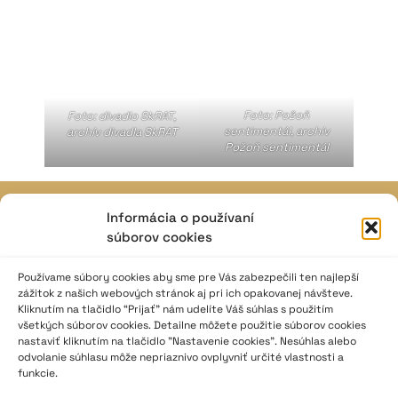
Foto: Požoň
Foto: divadlo SkRAT,
sentimentál, archív
archív divadla SkRAT
Požoň sentimentál
Informácia o používaní
JAVISKO
súborov cookies
ISSN: 2730-1257
e-mail: javisko.noc@nocka.sk
Používame súbory cookies aby sme pre Vás zabezpečili ten najlepší
zážitok z našich webových stránok aj pri ich opakovanej návšteve.
Kliknutím na tlačidlo “Prijať” nám udelíte Váš súhlas s použitím
Nám. SNP č. 12, 812 34 Bratislava 1
všetkých súborov cookies. Detailne môžete použitie súborov cookies
Slovenská republika
nastaviť kliknutím na tlačidlo "Nastavenie cookies". Nesúhlas alebo
odvolanie súhlasu môže nepriaznivo ovplyvniť určité vlastnosti a
funkcie.
2023–2025 ©
Národné osvetové centrum
Všetky práva vyhradené.