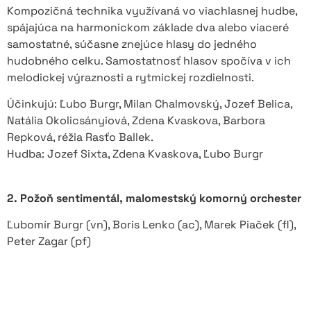
Kompozičná technika využívaná vo viachlasnej hudbe,
spájajúca na harmonickom základe dva alebo viaceré
samostatné, súčasne znejúce hlasy do jedného
hudobného celku. Samostatnosť hlasov spočíva v ich
melodickej výraznosti a rytmickej rozdielnosti.
Účinkujú: Ľubo Burgr, Milan Chalmovský, Jozef Belica,
Natália Okolicsányiová, Zdena Kvaskova, Barbora
Repková, réžia Rasťo Ballek.
Hudba: Jozef Sixta, Zdena Kvaskova, Ľubo Burgr
2. Požoň sentimentál, malomestský komorný orchester
Ľubomír Burgr (vn), Boris Lenko (ac), Marek Piaček (fl),
Peter Zagar (pf)