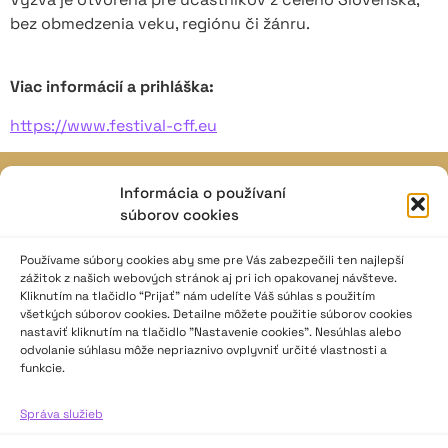
bez obmedzenia veku, regiónu či žánru.
Viac informácií a prihláška:
https://www.festival-cff.eu
Informácia o používaní
JAVISKO
súborov cookies
ISSN: 2730-1257
e-mail: javisko.noc@nocka.sk
Používame súbory cookies aby sme pre Vás zabezpečili ten najlepší
zážitok z našich webových stránok aj pri ich opakovanej návšteve.
Kliknutím na tlačidlo “Prijať” nám udelíte Váš súhlas s použitím
Nám. SNP č. 12, 812 34 Bratislava 1
všetkých súborov cookies. Detailne môžete použitie súborov cookies
Slovenská republika
nastaviť kliknutím na tlačidlo "Nastavenie cookies". Nesúhlas alebo
odvolanie súhlasu môže nepriaznivo ovplyvniť určité vlastnosti a
funkcie.
2023–2025 ©
Národné osvetové centrum
Všetky práva vyhradené.
Správa služieb
Logofont by
Peter Biľak
.