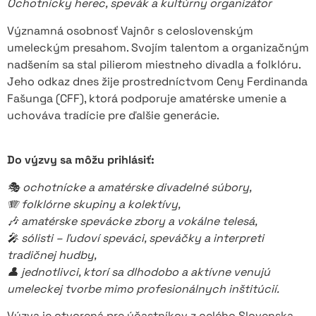
Ochotnícky herec, spevák a kultúrny organizátor
Významná osobnosť Vajnôr s celoslovenským
umeleckým presahom. Svojím talentom a organizačným
nadšením sa stal pilierom miestneho divadla a folklóru.
Jeho odkaz dnes žije prostredníctvom Ceny Ferdinanda
Fašunga (CFF), ktorá podporuje amatérske umenie a
uchováva tradície pre ďalšie generácie.
Do výzvy sa môžu prihlásiť:
🎭 ochotnícke a amatérske divadelné súbory,
🪗 folklórne skupiny a kolektívy,
🎶 amatérske spevácke zbory a vokálne telesá,
🎤 sólisti – ľudoví speváci, speváčky a interpreti
tradičnej hudby,
👤 jednotlivci, ktorí sa dlhodobo a aktívne venujú
umeleckej tvorbe mimo profesionálnych inštitúcií.
Výzva je otvorená pre účastníkov z celého Slovenska,