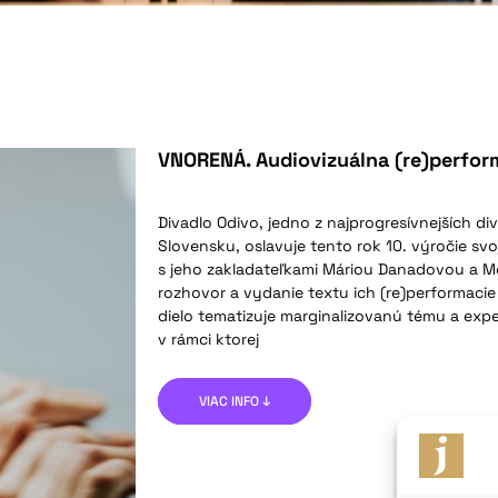
VNORENÁ. Audiovizuálna (re)perfor
Divadlo Odivo, jedno z najprogresívnejších d
Slovensku, oslavuje tento rok 10. výročie svojh
s jeho zakladateľkami Máriou Danadovou a M
rozhovor a vydanie textu ich (re)performaci
dielo tematizuje marginalizovanú tému a exp
v rámci ktorej
VIAC INFO ↓