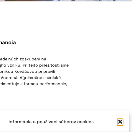
mancia
ivadelných zoskupení na
o vzniku. Pri tejto príležitosti sme
onikou Kováčovou pripravili
e Vnorená. Výnimočné scénické
erimentuje s formou performancie,
Informácia o používaní súborov cookies