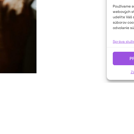
Používame sú
webových str
udelíte Váš 
súborov cook
odvolanie sú
Správa služ
P
Z