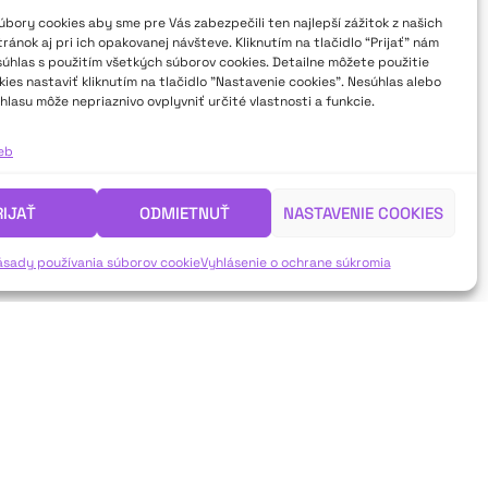
bory cookies aby sme pre Vás zabezpečili ten najlepší zážitok z našich
ánok aj pri ich opakovanej návšteve. Kliknutím na tlačidlo “Prijať” nám
súhlas s použitím všetkých súborov cookies. Detailne môžete použitie
ies nastaviť kliknutím na tlačidlo "Nastavenie cookies". Nesúhlas alebo
hlasu môže nepriaznivo ovplyvniť určité vlastnosti a funkcie.
ieb
RIJAŤ
ODMIETNUŤ
NASTAVENIE COOKIES
ásady používania súborov cookie
Vyhlásenie o ochrane súkromia