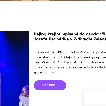
Dejiny krajiny vpísané do osudov ži
Jozefa Bednárika v Z-divadle Zelen
Inscenácia Zet-Divadla Zeleneč Bosorky z M
divadelný tvar prinášajúci na divácky popul
pesničkami silný príbeh i aktuálny odkaz – a 
čoraz negatívnejšie rozdeľovanie ľudí podľa t
spôsobom žijú.
VIAC INFO ↓