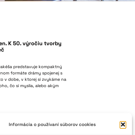
en. K 50. výročiu tvorby
eč
arakéša predstavuje kompaktný
árnom formáte drámy spojenej s
to v dobe, v ktorej si zvykáme na
oho, čo si myslia, alebo akým
Informácia o používaní súborov cookies