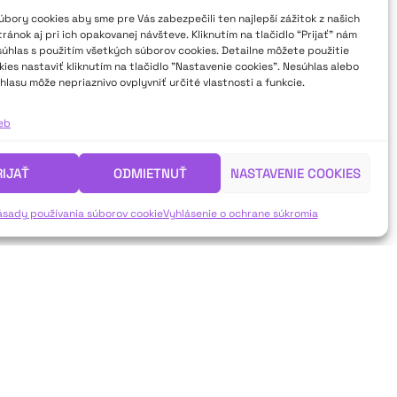
bory cookies aby sme pre Vás zabezpečili ten najlepší zážitok z našich
ánok aj pri ich opakovanej návšteve. Kliknutím na tlačidlo “Prijať” nám
súhlas s použitím všetkých súborov cookies. Detailne môžete použitie
ies nastaviť kliknutím na tlačidlo "Nastavenie cookies". Nesúhlas alebo
hlasu môže nepriaznivo ovplyvniť určité vlastnosti a funkcie.
ieb
RIJAŤ
ODMIETNUŤ
NASTAVENIE COOKIES
ásady používania súborov cookie
Vyhlásenie o ochrane súkromia