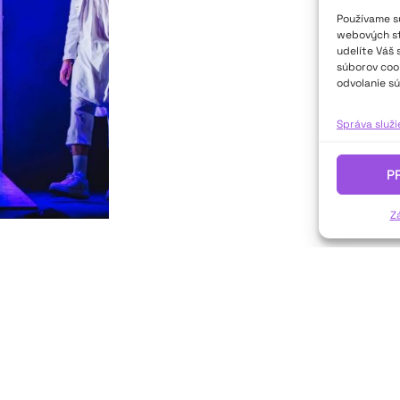
Používame sú
webových str
udelíte Váš 
súborov cook
odvolanie sú
Správa služ
P
Z