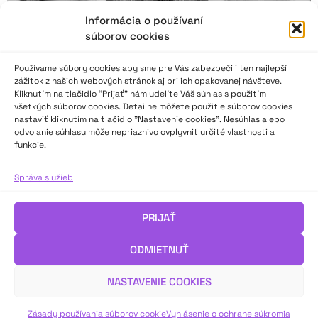
Informácia o používaní
súborov cookies
Používame súbory cookies aby sme pre Vás zabezpečili ten najlepší
zážitok z našich webových stránok aj pri ich opakovanej návšteve.
Kliknutím na tlačidlo “Prijať” nám udelíte Váš súhlas s použitím
všetkých súborov cookies. Detailne môžete použitie súborov cookies
nastaviť kliknutím na tlačidlo "Nastavenie cookies". Nesúhlas alebo
odvolanie súhlasu môže nepriaznivo ovplyvniť určité vlastnosti a
funkcie.
Divadlo & umelecký prednes 2024 II
Správa služieb
Aký bol rok 2024 v neprofesionálnom divadle a umeleckom
PRIJAŤ
prednese? V druhej časti ankety odpovedajú lektori a lektorky,
porotcovia a porotkyne, odborníci a odborníčky na divadlo a
ODMIETNUŤ
umelecký prednes.
NASTAVENIE COOKIES
VIAC INFO ↓
Zásady používania súborov cookie
Vyhlásenie o ochrane súkromia